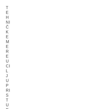
T
E
H
NI
Č
K
E
M
E
R
E
U
CI
L
J
U
P
RI
S
T
U