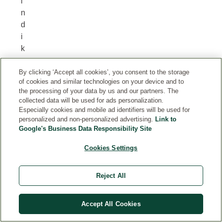
i
n
d
i
k
a
t
By clicking ‘Accept all cookies’, you consent to the storage
of cookies and similar technologies on your device and to
o
the processing of your data by us and our partners. The
r
collected data will be used for ads personalization.
i
Especially cookies and mobile ad identifiers will be used for
personalized and non-personalized advertising.
m
Link to
Google's Business Data Responsibility Site
a
i
Cookies Settings
l
i
Reject All
s
e
m
Accept All Cookies
o