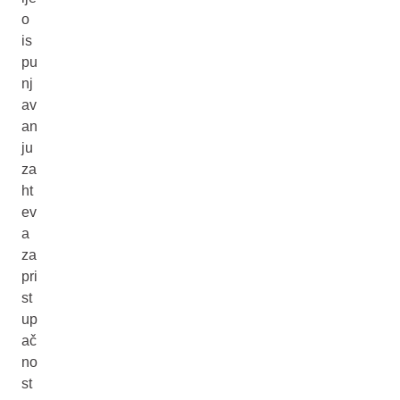
o
is
pu
nj
av
an
ju
za
ht
ev
a
za
pri
st
up
ač
no
st