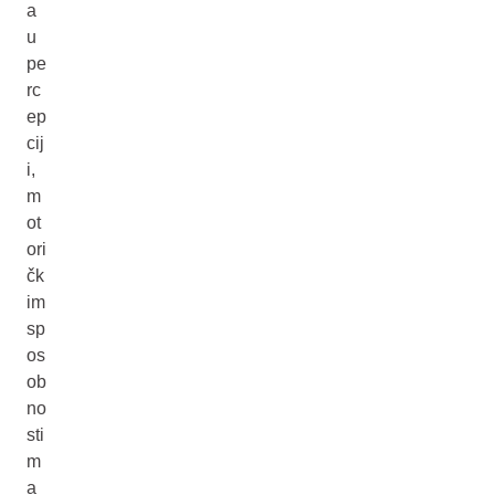
a
u
pe
rc
ep
cij
i,
m
ot
ori
čk
im
sp
os
ob
no
sti
m
a