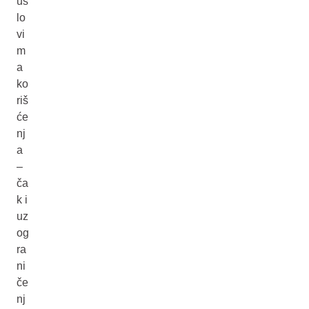
us
lo
vi
m
a
ko
riš
će
nj
a
–
ča
k i
uz
og
ra
ni
če
nj