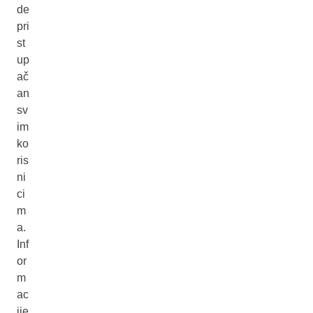
de
pri
st
up
ač
an
sv
im
ko
ris
ni
ci
m
a.
Inf
or
m
ac
ije