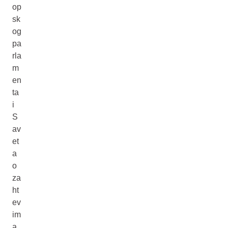
op
sk
og
pa
rla
m
en
ta
i
S
av
et
a
o
za
ht
ev
im
a