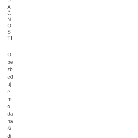
P
A
Č
N
O
S
TI
O
be
zb
eđ
uj
e
m
o
da
na
ši
di