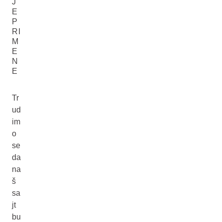
J
E
P
RI
M
E
N
E
Tr
ud
im
o
se
da
na
š
sa
jt
bu