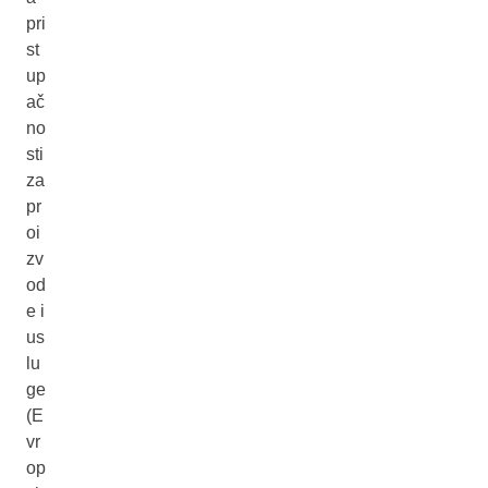
pri
st
up
ač
no
sti
za
pr
oi
zv
od
e i
us
lu
ge
(E
vr
op