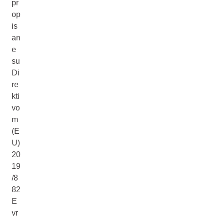
pr
op
is
an
e
su
Di
re
kti
vo
m
(E
U)
20
19
/8
82
E
vr