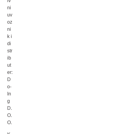
iv
ni
uv
oz
ni
k i
di
str
ib
ut
er:
D
o-
In
g
D.
O.
O.