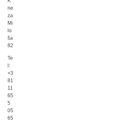
K
ne
za
Mi
lo
ša
82
Te
l:
+3
81
11
65
5
05
65