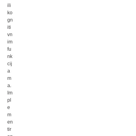
ili
ko
gn
iti
vn
im
fu
nk
cij
a
m
a.
Im
pl
e
m
en
tir