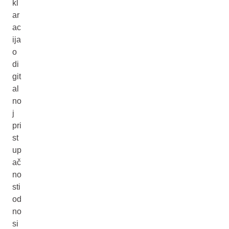
kl
ar
ac
ija
o
di
git
al
no
j
pri
st
up
ač
no
sti
od
no
si