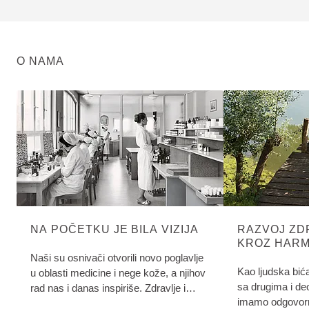
O NAMA
NA POČETKU JE BILA VIZIJA
RAZVOJ ZD
KROZ HARM
PRIRODOM
Naši su osnivači otvorili novo poglavlje
Kao ljudska bić
u oblasti medicine i nege kože, a njihov
sa drugima i de
rad nas i danas inspiriše. Zdravlje i
imamo odgovorn
lepota se mogu razvijati uz harmoniju