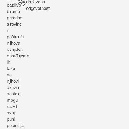
društvena
pažljivo
odgovornost
biramo
prirodne
sirovine
i
poštujući
njihova
svojstva
obrađujemo
ih
tako
da
njihovi
aktivni
sastojci
mogu
razviti
svoj
puni
potencijal.