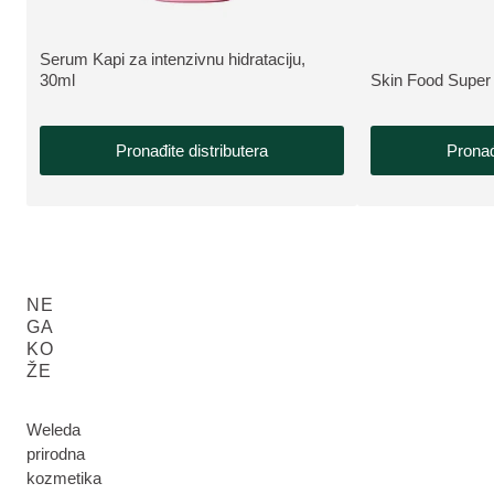
NEW
Serum Kapi za intenzivnu hidrataciju,
NEW
VIŠE INFORMACIJA:
30ml
Skin Food Super
VIŠE INFORMAC
Pronađite distributera
Pronađ
NE
GA
KO
ŽE
Weleda
prirodna
kozmetika