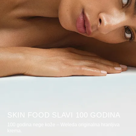
SKIN FOOD SLAVI 100 GODINA
100 godina nege kože – Weleda originalna hranljiva
krema.