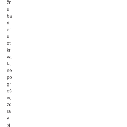
žn
u
ba
rij
er
u i
ot
kri
va
taj
ne
po
gr
eš
iv,
zd
ra
v
sj