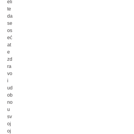
eli
te
da
se
os
eć
at
e
zd
ra
vo
i
ud
ob
no
u
sv
oj
oj