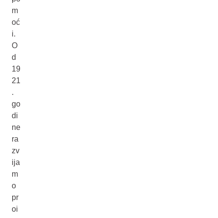
m
oć
i.
O
d
19
21
.
go
di
ne
ra
zv
ija
m
o
pr
oi