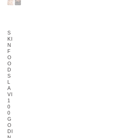
S
KI
N
F
O
O
D
S
L
A
VI
1
0
0
G
O
DI
N