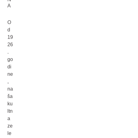
A
O
d
19
26
.
go
di
ne
,
na
ša
ku
ltn
a
ze
le