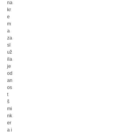
na
kr
e
m
a
za
sl
už
ila
je
od
an
os
t
š
mi
nk
er
a i