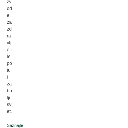
zv
od
e
za
zd
ra
vlj
e i
le
po
tu
i
za
bo
lji
sv
et.
Saznajte