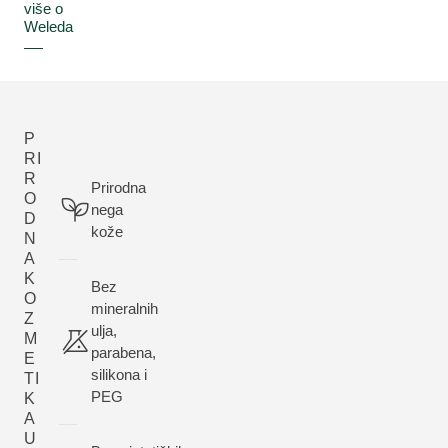
više o
Weleda
P
RI
R
Prirodna
O
nega
D
kože
N
A
K
Bez
O
mineralnih
Z
ulja,
M
parabena,
E
silikona i
TI
PEG
K
A
U