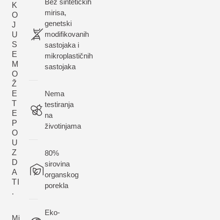
Bez sintetičkih
K
mirisa,
O
genetski
J
modifikovanih
U
S
sastojaka i
E
mikroplastičnih
M
sastojaka
O
Ž
E
Nema
T
testiranja
E
na
P
životinjama
O
U
Z
80%
D
sirovina
A
organskog
TI
porekla
.
Eko-
Mi