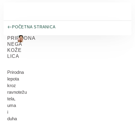
Skip to main content
POČETNA STRANICA
PRIRODNA
NEGA
KOŽE
LICA
Prirodna
lepota
kroz
ravnotežu
tela,
uma
i
duha