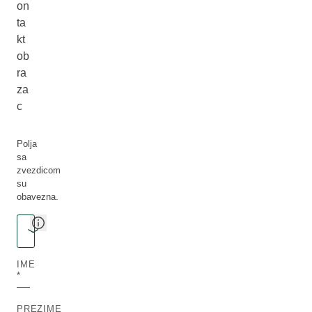
on
ta
kt
ob
ra
za
c
Polja
sa
zvezdicom
su
obavezna.
Pick your topic
PICK YOUR TOPIC
IME
PREZIME