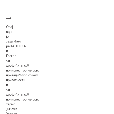
Овај
сајт
је
заштићен
реЦАПТЦХА
и
Гоогле
<а
хреф="хттпс://
полициес.гоогле.цом/
приваци">политиком
приватности
и
<а
хреф="хттпс://
полициес.гоогле.цом/
термс
„>Важе
Услови