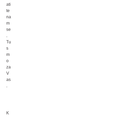
ati
te
na
m
se
.
Tu
s
m
o
za
V
as
.
K