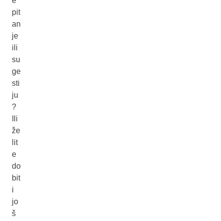
e
pit
an
je
ili
su
ge
sti
ju
?
Ili
že
lit
e
do
bit
i
jo
š