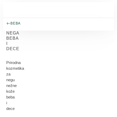
Skip to main content
BEBA
NEGA
BEBA
I
DECE
Prirodna
kozmetika
za
negu
nežne
kože
beba
i
dece