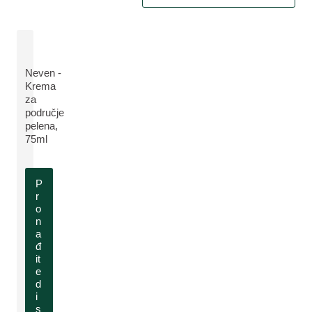
Neven -
Krema
za
VIŠE INFORMACIJA:
područje
pelena,
75ml
P
r
o
n
a
đ
it
e
d
i
s