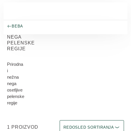
Skip to main content
BEBA
NEGA
PELENSKE
REGIJE
Prirodna
i
nežna
nega
osetljive
pelenske
regije
Odaberite filter Immediate effect u
1 PROIZVOD
REDOSLED SORTIRANJA