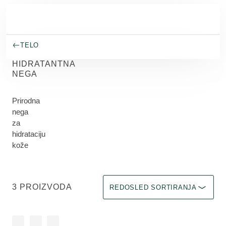
Skip to main content
TELO
HIDRATANTNA
NEGA
Prirodna
nega
za
hidrataciju
kože
Odaberite filter Immediate effect u
3 PROIZVODA
REDOSLED SORTIRANJA