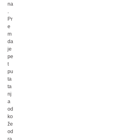
na
.
Pr
e
m
da
je
pe
t
pu
ta
ta
nj
a
od
ko
že
od
ra