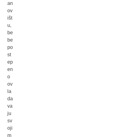
an
ov
išt
u,
be
be
po
st
ep
en
o
ov
la
da
va
ju
sv
oji
m