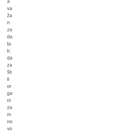
a
va
ža
n
za
da
ta
k:
da
za
šti
ti
or
ga
ni
za
m
no
vo