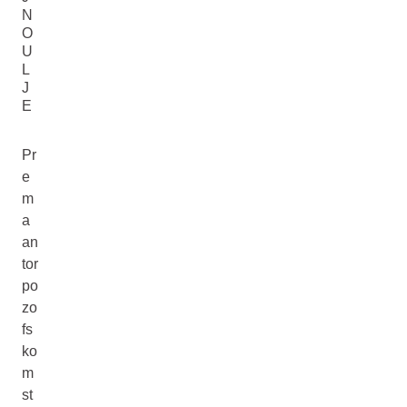
N
O
U
L
J
E
Pr
e
m
a
an
tor
po
zo
fs
ko
m
st