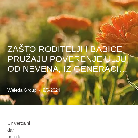
ZAŠTO RODITELJI I BABICE
PRUŽAJU POVERENJE ULJU
OD NEVENA, IZ GENERACIJE
U GENERACIJU
Weleda Group
·
8/6/2024
Univerzalni
dar
prirode.