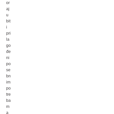
or
aj
u
bit
i
pri
la
go
đe
ni
po
se
bn
im
po
tre
ba
m
a