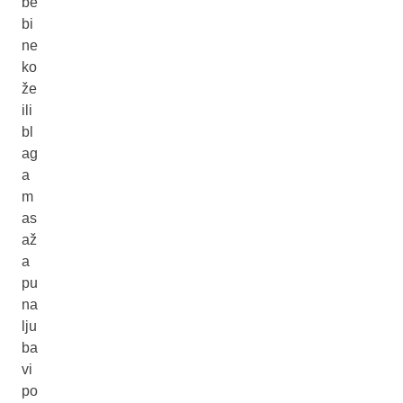
be
bi
ne
ko
že
ili
bl
ag
a
m
as
až
a
pu
na
lju
ba
vi
po