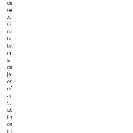
de
tet
a.
O
na
be
ba
m
a
da
je
os
eć
aj
st
ab
iln
os
ti i