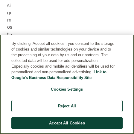
si
gu
rn
os
ti -
ta
By clicking ‘Accept all cookies’, you consent to the storage
ko
of cookies and similar technologies on your device and to
the processing of your data by us and our partners. The
da
collected data will be used for ads personalization.
,
Especially cookies and mobile ad identifiers will be used for
do
personalized and non-personalized advertising.
Link to
sl
Google's Business Data Responsibility Site
ov
Cookies Settings
no
,
m
Reject All
og
u
Accept All Cookies
da