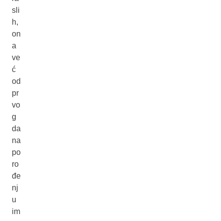
sli
h,
on
a
ve
ć
od
pr
vo
g
da
na
po
ro
đe
nj
u
im