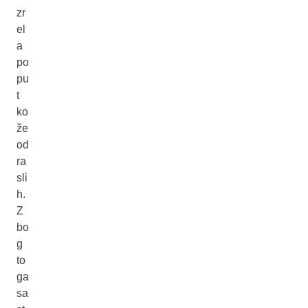
zr
el
a
po
pu
t
ko
že
od
ra
sli
h.
Z
bo
g
to
ga
sa