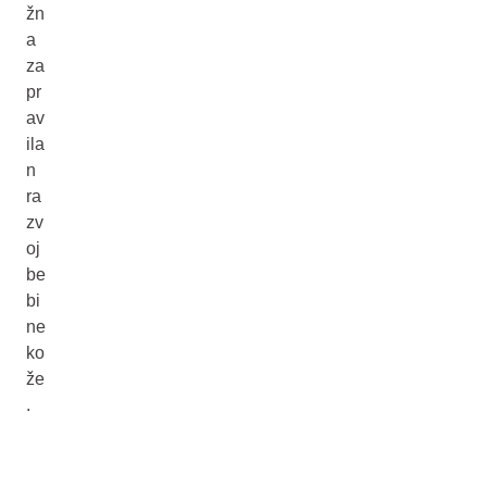
žn
a
za
pr
av
ila
n
ra
zv
oj
be
bi
ne
ko
že
.