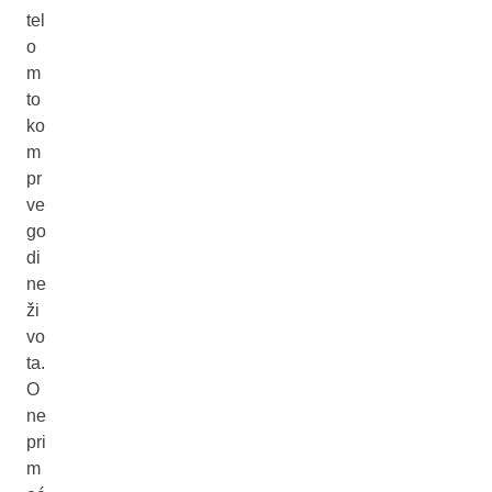
tel
o
m
to
ko
m
pr
ve
go
di
ne
ži
vo
ta.
O
ne
pri
m