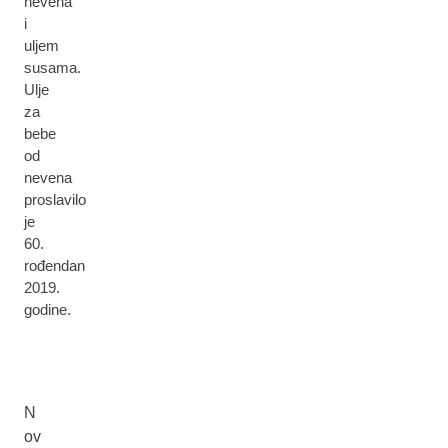
nevena
i
uljem
susama.
Ulje
za
bebe
od
nevena
proslavilo
je
60.
rođendan
2019.
godine.
N
ov