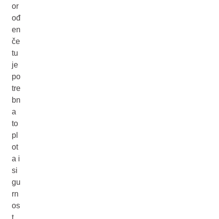
or
ođ
en
če
tu
je
po
tre
bn
a
to
pl
ot
a i
si
gu
rn
os
t