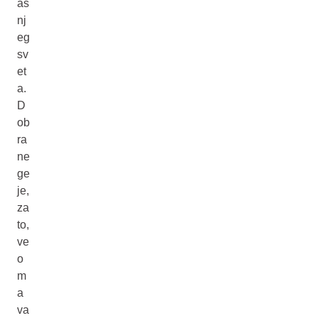
aš
nj
eg
sv
et
a.
D
ob
ra
ne
ge
je,
za
to,
ve
o
m
a
va