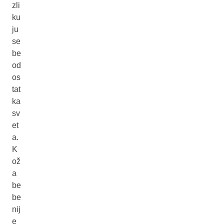
zli
ku
ju
se
be
od
os
tat
ka
sv
et
a.
K
ož
a
be
be
nij
e