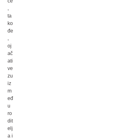
će
,
ta
ko
đe
,
oj
ač
ati
ve
zu
iz
m
eđ
u
ro
dit
elj
a i