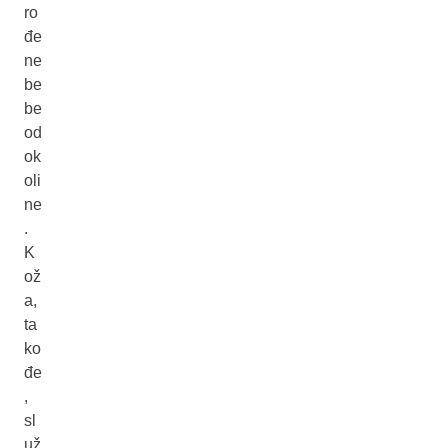
ro
đe
ne
be
be
od
ok
oli
ne
.
K
ož
a,
ta
ko
đe
,
sl
už