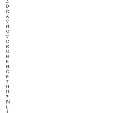
Z
D
R
A
V
N
O
V
O
R
O
Đ
E
N
Č
E
T
U
U
Z
BI
L
J