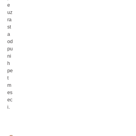
e
uz
ra
st
a
od
pu
ni
h
pe
t
m
es
ec
i.