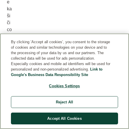
e
ka
ši
či
co
m
By clicking ‘Accept all cookies’, you consent to the storage
ili
of cookies and similar technologies on your device and to
do
the processing of your data by us and our partners. The
zv
collected data will be used for ads personalization.
oli
Especially cookies and mobile ad identifiers will be used for
personalized and non-personalized advertising.
Link to
ti
Google's Business Data Responsibility Site
de
tet
Cookies Settings
u
da
Reject All
hr
an
Accept All Cookies
u
uz