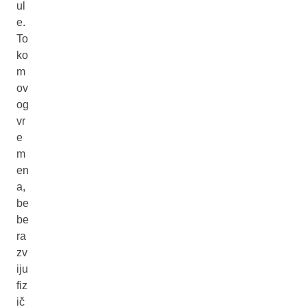
ul
e.
To
ko
m
ov
og
vr
e
m
en
a,
be
be
ra
zv
iju
fiz
ič