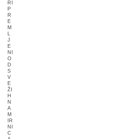
RI
P
R
E
M
L
J
E
NI
O
D
S
V
E
ŽI
H
N
A
M
IR
NI
C