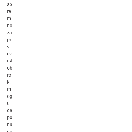
sp
re
m
no
za
pr
vi
čv
rst
ob
ro
k,
m
og
u
da
po
nu
de