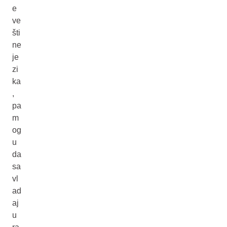
e
ve
šti
ne
je
zi
ka
,
pa
m
og
u
da
sa
vl
ad
aj
u