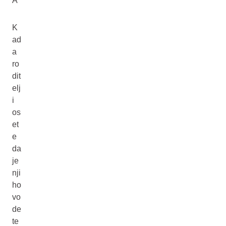
A
K
ad
a
ro
dit
elj
i
os
et
e
da
je
nji
ho
vo
de
te