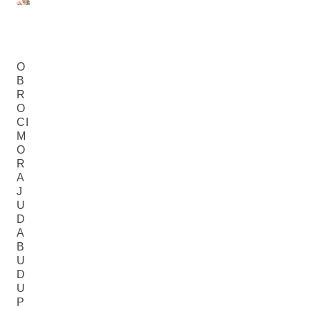
O
B
R
O
CI
M
O
R
A
J
U
D
A
B
U
D
U
P