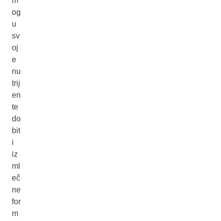
m
og
u
sv
oj
e
nu
trij
en
te
do
bit
i
iz
ml
eč
ne
for
m