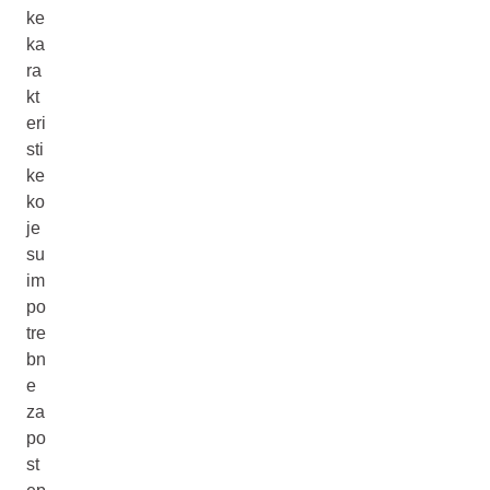
ke
ka
ra
kt
eri
sti
ke
ko
je
su
im
po
tre
bn
e
za
po
st