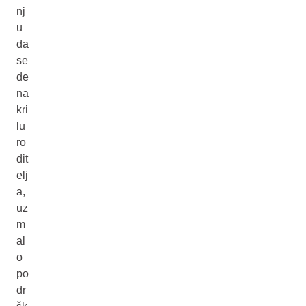
nj
u
da
se
de
na
kri
lu
ro
dit
elj
a,
uz
m
al
o
po
dr