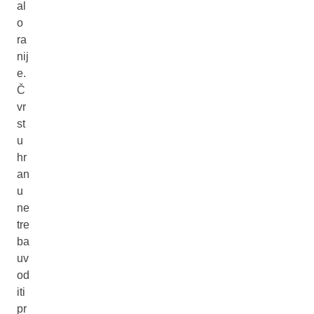
al
o
ra
nij
e.
Č
vr
st
u
hr
an
u
ne
tre
ba
uv
od
iti
pr