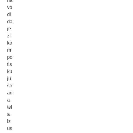
na
vo
di
da
je
zi
ko
m
po
tis
ku
ju
str
an
a
tel
a
iz
us