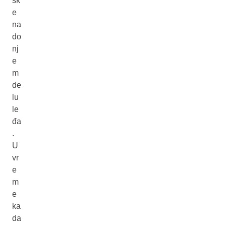
šk
e
na
do
nj
e
m
de
lu
le
đa
.
U
vr
e
m
e
ka
da