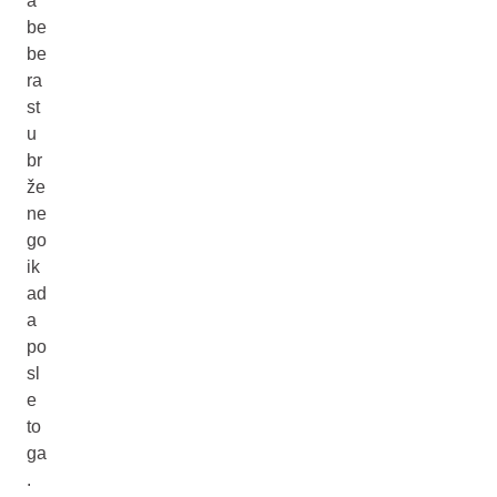
a
be
be
ra
st
u
br
že
ne
go
ik
ad
a
po
sl
e
to
ga
.