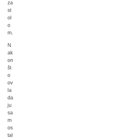
za
st
ol
o
m.
N
ak
on
št
o
ov
la
da
ju
sa
m
os
tal