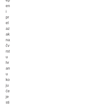
ep
en
i
pr
el
az
ak
na
čv
rst
u
hr
an
u
ko
ju
će
je
sti