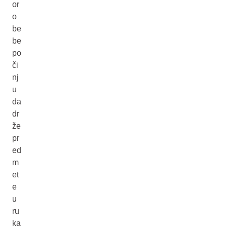
or
o
be
be
po
či
nj
u
da
dr
že
pr
ed
m
et
e
u
ru
ka