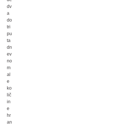
dv
a
do
tri
pu
ta
dn
ev
no
m
al
e
ko
lič
in
e
hr
an