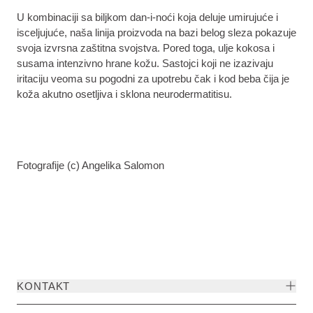
U kombinaciji sa biljkom dan-i-noći koja deluje umirujuće i
isceljujuće, naša linija proizvoda na bazi belog sleza pokazuje
svoja izvrsna zaštitna svojstva. Pored toga, ulje kokosa i
susama intenzivno hrane kožu. Sastojci koji ne izazivaju
iritaciju veoma su pogodni za upotrebu čak i kod beba čija je
koža akutno osetljiva i sklona neurodermatitisu.
Fotografije (c) Angelika Salomon
KONTAKT