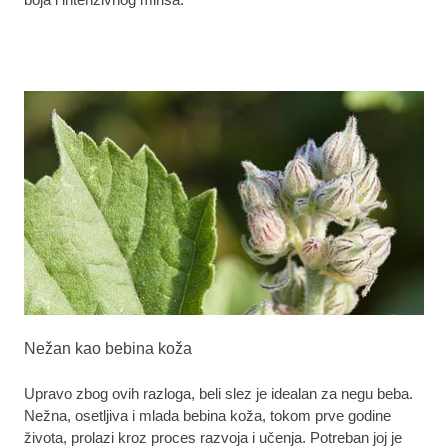
Nežan kao bebina koža
Upravo zbog ovih razloga, beli slez je idealan za negu beba.
Nežna, osetljiva i mlada bebina koža, tokom prve godine
života, prolazi kroz proces razvoja i učenja. Potreban joj je