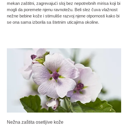
mekan zaštitni, zagrevajući sloj bez nepotrebnih mirisa koji bi
mogli da poremete njenu ravnotežu. Beli slez čuva vlažnost
nežne bebine kože i stimuliše razvoj njene otpornosti kako bi
se ona sama izborila sa štetnim uticajima okoline.
Nežna zaštita osetljive kože