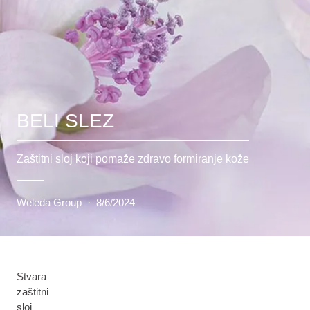
BELI SLEZ
Zaštitni sloj koji pomaže zdravo formiranje kože
Weleda Group
·
8/6/2024
Stvara
zaštitni
sloj