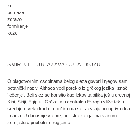
koji
pomaže
zdravo
formiranje
kože
SMIRUJE I UBLAŽAVA ČULA I KOŽU
O blagotvornim osobinama belog sleza govori i njegov sam
botanički naziv. Althaea vodi poreklo iz grčkog jezika i znači
'lečenje'. Beli slez se koristio kao lekovita biljka još u drevnoj
Kini, Siriji, Egiptu i Grčkoj a u centralnu Evropu stiže tek u
srednjem veku kada tu počinju da se razvijaju poljoprivredna
imanja. U današnje vreme, beli slez se gaji na slanom
zemljištu u priobalnim regijama.