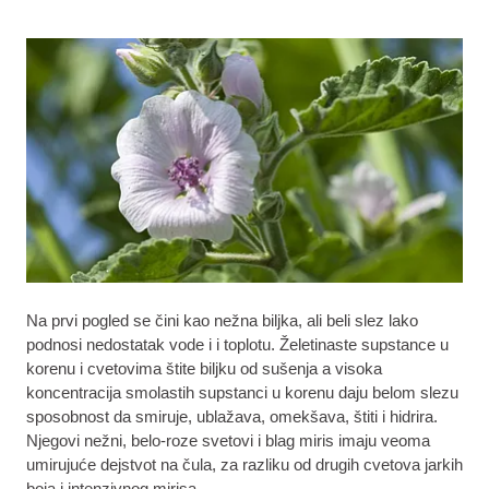
Na prvi pogled se čini kao nežna biljka, ali beli slez lako
podnosi nedostatak vode i i toplotu. Želetinaste supstance u
korenu i cvetovima štite biljku od sušenja a visoka
koncentracija smolastih supstanci u korenu daju belom slezu
sposobnost da smiruje, ublažava, omekšava, štiti i hidrira.
Njegovi nežni, belo-roze svetovi i blag miris imaju veoma
umirujuće dejstvot na čula, za razliku od drugih cvetova jarkih
boja i intenzivnog mirisa.