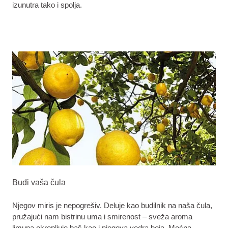
izunutra tako i spolja.
Budi vaša čula
Njegov miris je nepogrešiv. Deluje kao budilnik na naša čula,
pružajući nam bistrinu uma i smirenost – sveža aroma
limuna okrepljuje baš kao i njegova vedra boja. Moćna