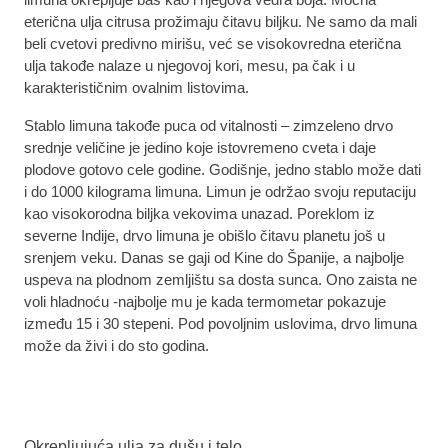
eterična ulja citrusa prožimaju čitavu biljku. Ne samo da mali
beli cvetovi predivno mirišu, već se visokovredna eterična
ulja takođe nalaze u njegovoj kori, mesu, pa čak i u
karakterističnim ovalnim listovima.
Stablo limuna takođe puca od vitalnosti – zimzeleno drvo
srednje veličine je jedino koje istovremeno cveta i daje
plodove gotovo cele godine. Godišnje, jedno stablo može dati
i do 1000 kilograma limuna. Limun je održao svoju reputaciju
kao visokorodna biljka vekovima unazad. Poreklom iz
severne Indije, drvo limuna je obišlo čitavu planetu još u
srenjem veku. Danas se gaji od Kine do Španije, a najbolje
uspeva na plodnom zemljištu sa dosta sunca. Ono zaista ne
voli hladnoću -najbolje mu je kada termometar pokazuje
između 15 i 30 stepeni. Pod povoljnim uslovima, drvo limuna
može da živi i do sto godina.
Okrepljujuća ulja za dušu i telo