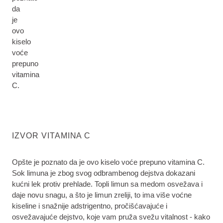
da
je
ovo
kiselo
voće
prepuno
vitamina
C.
IZVOR VITAMINA C
Opšte je poznato da je ovo kiselo voće prepuno vitamina C.
Sok limuna je zbog svog odbrambenog dejstva dokazani
kućni lek protiv prehlade. Topli limun sa medom osvežava i
daje novu snagu, a što je limun zreliji, to ima više voćne
kiseline i snažnije adstrigentno, pročišćavajuće i
osvežavajuće dejstvo, koje vam pruža svežu vitalnost - kako