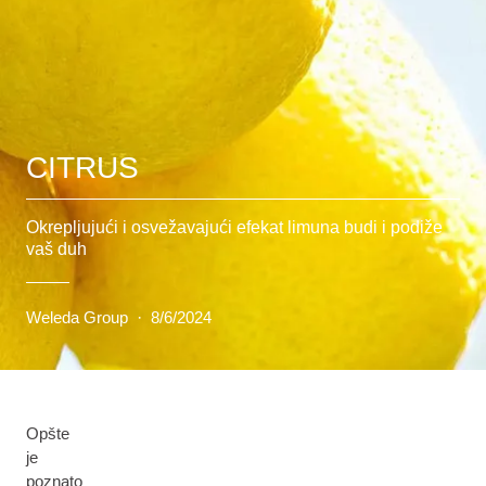
CITRUS
Okrepljujući i osvežavajući efekat limuna budi i podiže
vaš duh
Weleda Group
·
8/6/2024
Opšte
je
poznato