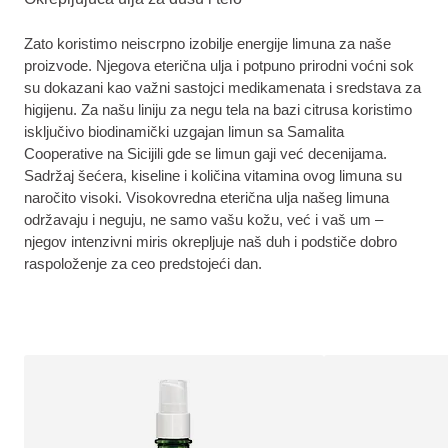
Zato koristimo neiscrpno izobilje energije limuna za naše
proizvode. Njegova eterična ulja i potpuno prirodni voćni sok
su dokazani kao važni sastojci medikamenata i sredstava za
higijenu. Za našu liniju za negu tela na bazi citrusa koristimo
isključivo biodinamički uzgajan limun sa Samalita
Cooperative na Sicijili gde se limun gaji već decenijama.
Sadržaj šećera, kiseline i količina vitamina ovog limuna su
naročito visoki. Visokovredna eterična ulja našeg limuna
održavaju i neguju, ne samo vašu kožu, već i vaš um –
njegov intenzivni miris okrepljuje naš duh i podstiče dobro
raspoloženje za ceo predstojeći dan.