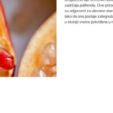
sadržaja polifenola. Ove prirod
su odgovorni za ubrzano staren
tako da ona postaje zategnuta
u skorije vreme potvrđena u