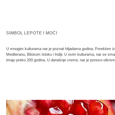
SIMBOL LEPOTE I MOĆI
U mnogim kulturama nar je poznat hiljadama godina. Poreklom iz d
Mediteranu, Bliskom Istoku i Indiji. U ovim kulturama, nar se sma
imaju preko 200 godina. U današnje vreme, nar je ponovo otkriven