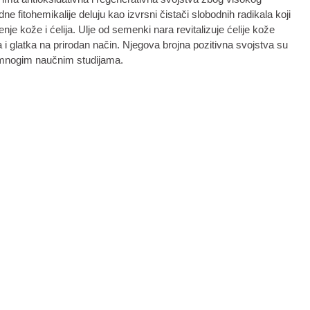
ne fitohemikalije deluju kao izvrsni čistači slobodnih radikala koji
je kože i ćelija. Ulje od semenki nara revitalizuje ćelije kože
 i glatka na prirodan način. Njegova brojna pozitivna svojstva su
 mnogim naučnim studijama.