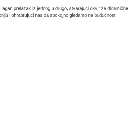
gan prelazak iz jednog u drugo, stvarajući okvir za dinamične i
moniju i ohrabrujući nas da spokojno gledamo na budućnost.