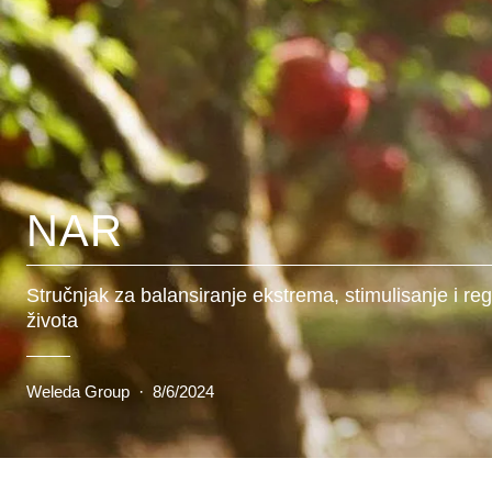
NAR
Stručnjak za balansiranje ekstrema, stimulisanje i re
života
Weleda Group
·
8/6/2024