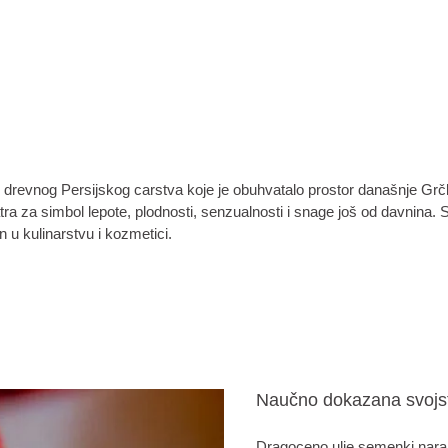
revnog Persijskog carstva koje je obuhvatalo prostor današnje Grčke
tra za simbol lepote, plodnosti, senzualnosti i snage još od davnina.
 u kulinarstvu i kozmetici.
Naučno dokazana svojs
Dragoceno ulje semenki nara 