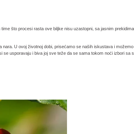
an time što procesi rasta ove biljke nisu uzastopni, sa jasnim prekidi
va nara. U ovoj životnoj dobi, prisećamo se naših iskustava i možem
si se usporavaju i biva joj sve teže da se sama tokom noći izbori sa 