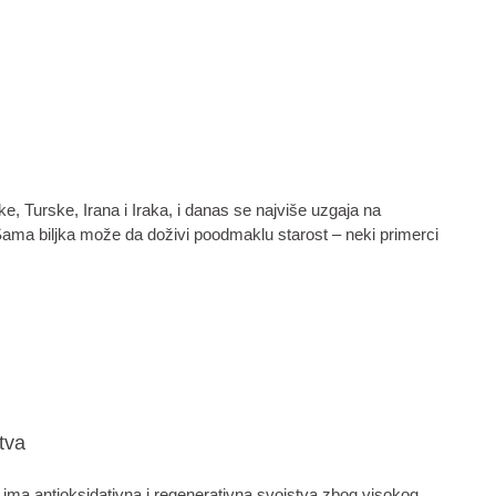
, Turske, Irana i Iraka, i danas se najviše uzgaja na
 Sama biljka može da doživi poodmaklu starost – neki primerci
tva
ima antioksidativna i regenerativna svojstva zbog visokog