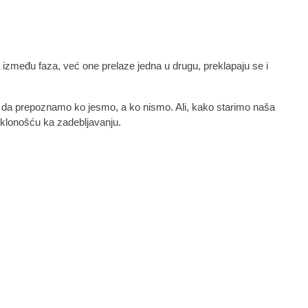
ma između faza, već one prelaze jedna u drugu, preklapaju se i
o da prepoznamo ko jesmo, a ko nismo. Ali, kako starimo naša
sklonošću ka zadebljavanju.