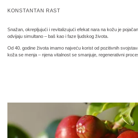
KONSTANTAN RAST
Snažan, okrepljujući i revitalizujući efekat nara na kožu je pojač
odvijaju simultano – baš kao i faze ljudskog života.
Od 40. godine života imamo najveću korist od pozitivnih svojsta
koža se menja – njena vitalnost se smanjuje, regenerativni proce