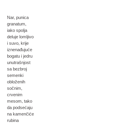
Nar, punica
granatum,
iako spolja
deluje lomljivo
i suvo, krije
iznenađujuće
bogatu i jedru
unutrašnjost
sa bezbroj
semenki
obloženih
sočnim,
crvenim
mesom, tako
da podsećaju
na kamenčiće
rubina