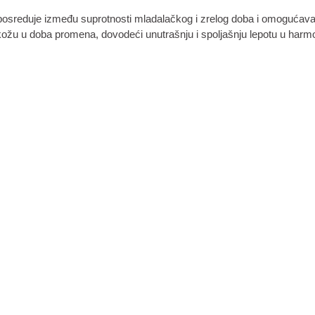
reduje između suprotnosti mladalačkog i zrelog doba i omogućava la
a kožu u doba promena, dovodeći unutrašnju i spoljašnju lepotu u har