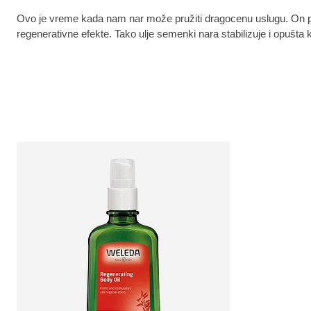
Ovo je vreme kada nam nar može pružiti dragocenu uslugu. On pos
regenerativne efekte. Tako ulje semenki nara stabilizuje i opušt