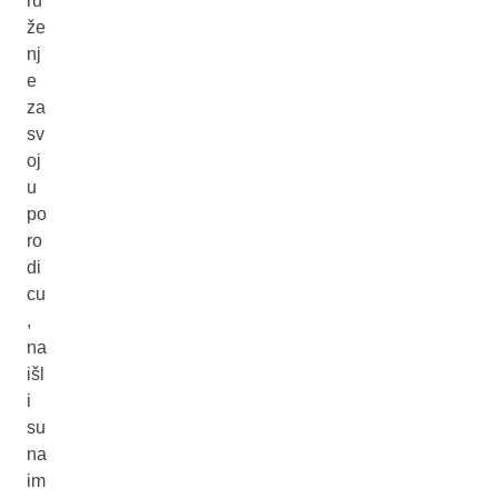
ru
že
nj
e
za
sv
oj
u
po
ro
di
cu
,
na
išl
i
su
na
im