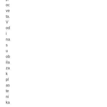
oc
ve
ta.
V
od
i
na
s
u
ob
ila
za
k
pl
as
te
ni
ka