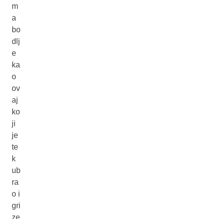
m
a
bo
dlj
e
ka
o
ov
aj
ko
ji
je
te
k
ub
ra
o i
gri
ze