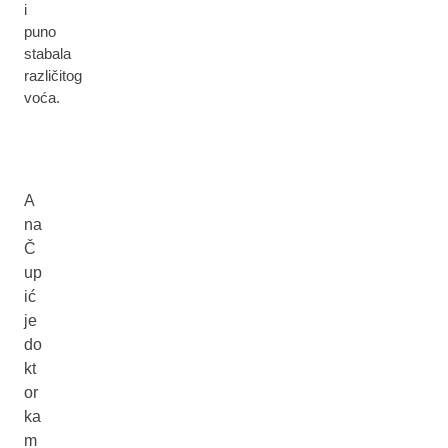
i
puno
stabala
različitog
voća.
A
na
Č
up
ić
je
do
kt
or
ka
m