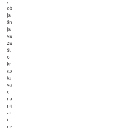
,
ob
ja
šn
ja
va
za
št
o
kr
as
ta
va
c
na
pij
ac
i
ne