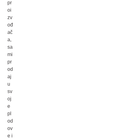
pr
oi
zv
ođ
ač
a,
sa
mi
pr
od
aj
u
sv
oj
e
pl
od
ov
e i