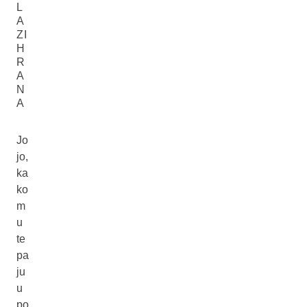
L
A
ZI
H
R
A
N
A
Jo
jo,
ka
ko
m
u
te
pa
ju
u
po