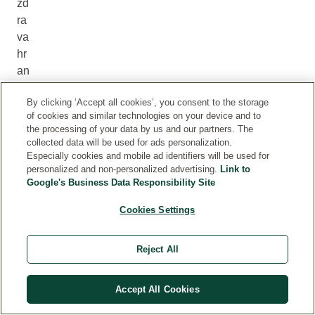
zd
ra
va
hr
an
a,
By clicking ‘Accept all cookies’, you consent to the storage
va
of cookies and similar technologies on your device and to
zd
the processing of your data by us and our partners. The
uh
collected data will be used for ads personalization.
i
Especially cookies and mobile ad identifiers will be used for
personalized and non-personalized advertising.
Link to
pri
Google's Business Data Responsibility Site
ro
dn
Cookies Settings
o
ok
Reject All
ru
že
nj
Accept All Cookies
e