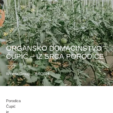
ORGANSKO DOMAĆINSTVO
ČUPIĆ – IZ SRCA PORODICE
Weleda Group
·
8/6/2024
Porodica
Čupić
je