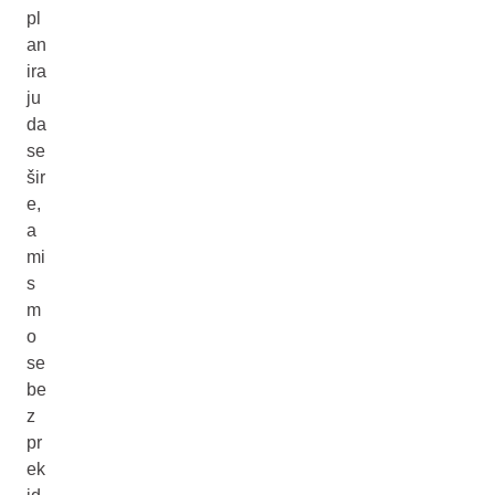
pl
an
ira
ju
da
se
šir
e,
a
mi
s
m
o
se
be
z
pr
ek