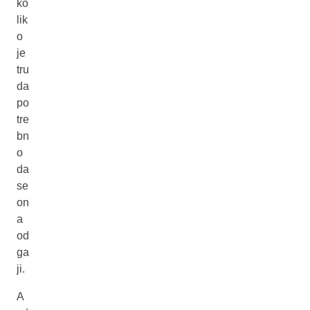
ko
lik
o
je
tru
da
po
tre
bn
o
da
se
on
a
od
ga
ji.
A