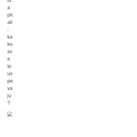
id
a
pit
ali
:
ka
ko
sv
e
to
us
pe
va
ju
?