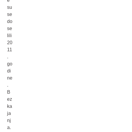
e
su
se
do
se
lili
20
11
.
go
di
ne
.
B
ez
ka
ja
nj
a.