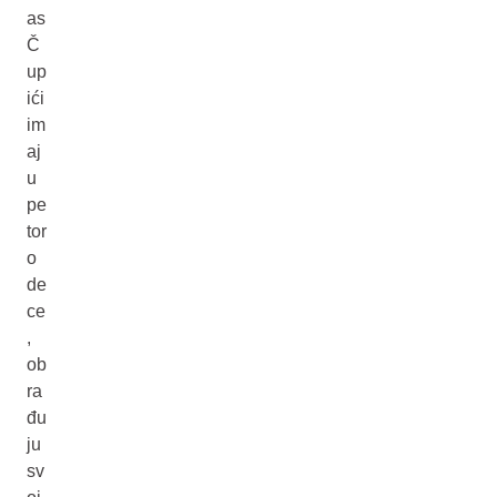
as
Č
up
ići
im
aj
u
pe
tor
o
de
ce
,
ob
ra
đu
ju
sv