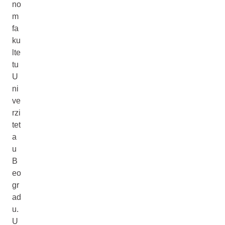
no
m
fa
ku
lte
tu
U
ni
ve
rzi
tet
a
u
B
eo
gr
ad
u.
U