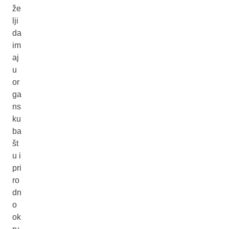
že
lji
da
im
aj
u
or
ga
ns
ku
ba
št
u i
pri
ro
dn
o
ok