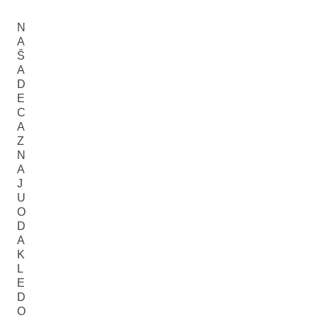
N
A
Š
A
D
E
C
A
Z
N
A
J
U
O
D
A
K
L
E
D
O