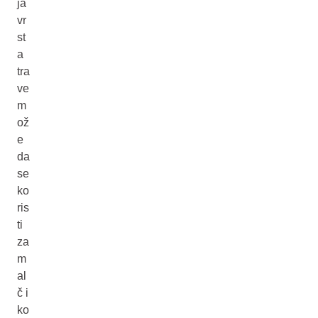
ja
vr
st
a
tra
ve
m
ož
e
da
se
ko
ris
ti
za
m
al
č i
ko