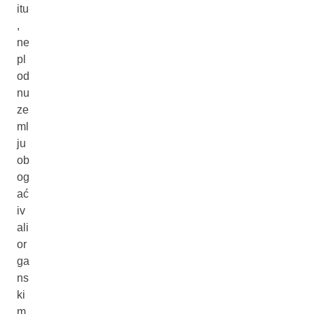
itu
,
ne
pl
od
nu
ze
ml
ju
ob
og
ać
iv
ali
or
ga
ns
ki
m