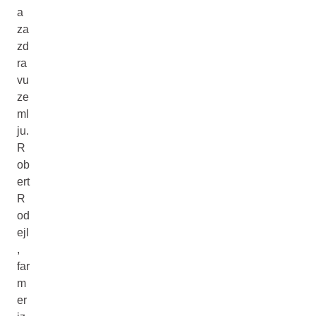
a
za
zd
ra
vu
ze
ml
ju.
R
ob
ert
R
od
ejl
,
far
m
er