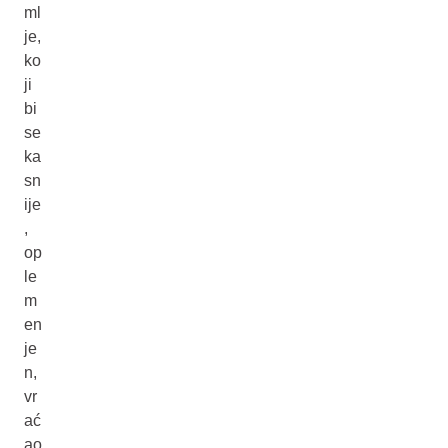
ml
je,
ko
ji
bi
se
ka
sn
ije
,
op
le
m
en
je
n,
vr
ać
ao