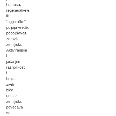
humusa,
regenerativne
ili
“ugljeničke”
poljoprivrede,
poboljšavaju
zdravlje
zemljišta.
Aktiviranjem
i
jačanjem
raznolikosti
i
broja
živih
bića
unutar
zemljišta,
povećava
se