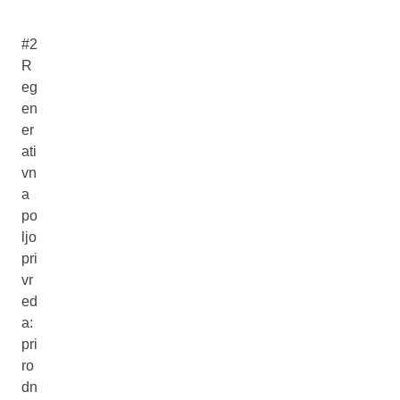
#2
R
eg
en
er
ati
vn
a
po
ljo
pri
vr
ed
a:
pri
ro
dn