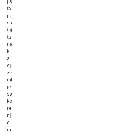
jiš
ta
pa
su
taj
ta
na
k
sl
oj
ze
ml
je
sa
ko
re
nj
e
m