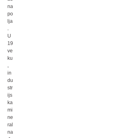
na
po
lja
.
U
19
ve
ku
,
in
du
str
ijs
ka
mi
ne
ral
na