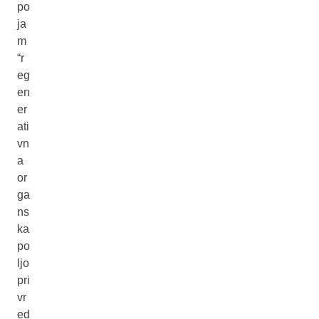
po
ja
m
“r
eg
en
er
ati
vn
a
or
ga
ns
ka
po
ljo
pri
vr
ed