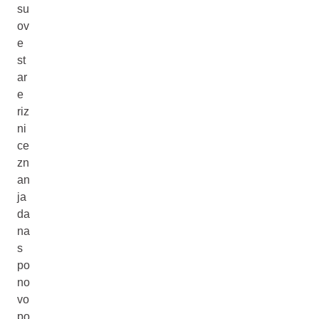
su
ov
e
st
ar
e
riz
ni
ce
zn
an
ja
da
na
s
po
no
vo
po