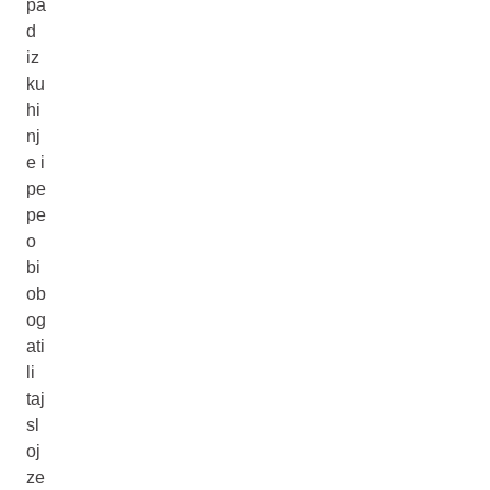
pa
d
iz
ku
hi
nj
e i
pe
pe
o
bi
ob
og
ati
li
taj
sl
oj
ze