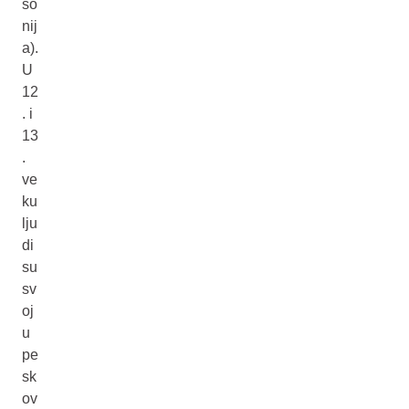
so
nij
a).
U
12
. i
13
.
ve
ku
lju
di
su
sv
oj
u
pe
sk
ov