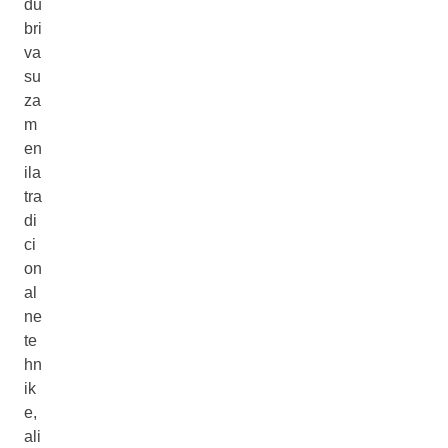
đu
bri
va
su
za
m
en
ila
tra
di
ci
on
al
ne
te
hn
ik
e,
ali