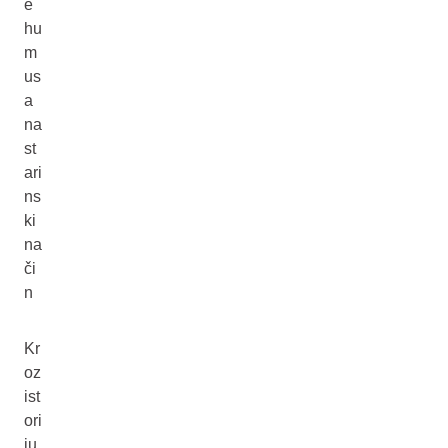
e
hu
m
us
a
na
st
ari
ns
ki
na
či
n
Kr
oz
ist
ori
ju