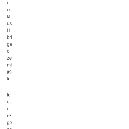
i
ci
kl
us
i i
bri
ga
o
ze
ml
jiš
tu
Id
ej
u
re
ge