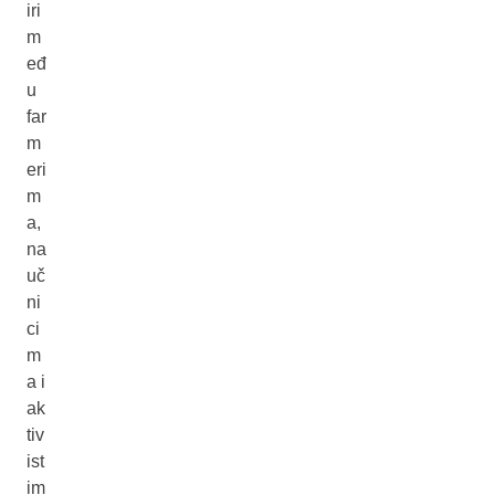
iri
m
eđ
u
far
m
eri
m
a,
na
uč
ni
ci
m
a i
ak
tiv
ist
im