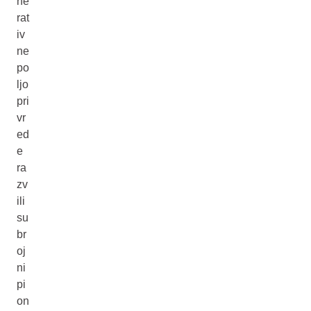
ne
rat
iv
ne
po
ljo
pri
vr
ed
e
ra
zv
ili
su
br
oj
ni
pi
on