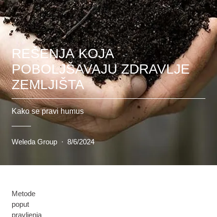
REŠENJA KOJA
POBOLJŠAVAJU ZDRAVLJE
ZEMLJIŠTA
Kako se pravi humus
Weleda Group
·
8/6/2024
Metode
poput
pravljenja