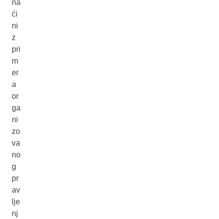
na
ći
ni
z
pri
m
er
a
or
ga
ni
zo
va
no
g
pr
av
lje
nj