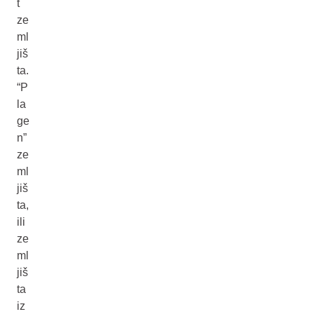
t
ze
ml
jiš
ta.
“P
la
ge
n”
ze
ml
jiš
ta,
ili
ze
ml
jiš
ta
iz