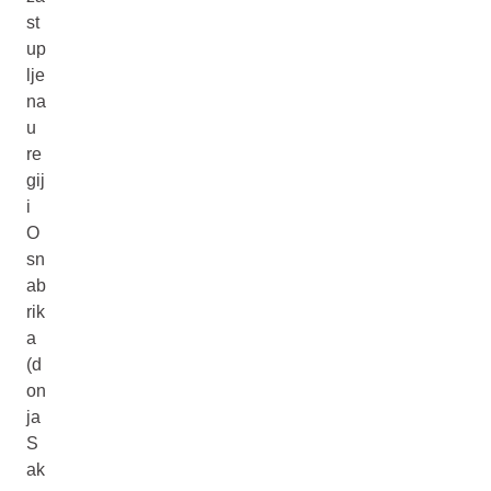
st
up
lje
na
u
re
gij
i
O
sn
ab
rik
a
(d
on
ja
S
ak