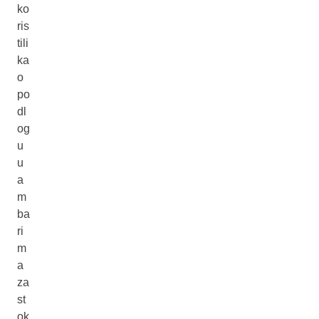
ko
ris
tili
ka
o
po
dl
og
u
u
a
m
ba
ri
m
a
za
st
ok