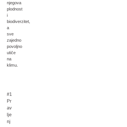
njegova
plodnost
i
biodiverzitet,
a
sve
zajedno
povoljno
utiče
na
klimu.
#1
Pr
av
lje
nj