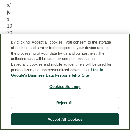
a”
jo
š
19
70
.
By clicking ‘Accept all cookies’, you consent to the storage
go
of cookies and similar technologies on your device and to
the processing of your data by us and our partners. The
di
collected data will be used for ads personalization.
ne
Especially cookies and mobile ad identifiers will be used for
,
personalized and non-personalized advertising.
Link to
ka
Google's Business Data Responsibility Site
ko
Cookies Settings
bi
ra
zli
Reject All
ko
va
Accept All Cookies
o