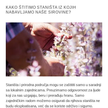
KAKO ŠTITIMO STANIŠTA IZ KOJIH
NABAVLJAMO NAŠE SIROVINE?
Staništa i prirodna područja mogu se zaštititi samo u saradnji
sa lokalnim zajednicama. Preuzimamo odgovornost za ljude
koji za nas uzgajaju, beru i prerađuju hranu. Samo
zajedničkim radom možemo osigurati da njihova staništa ne
budu eksploatisana, već da se koriste održivo i sigurno.