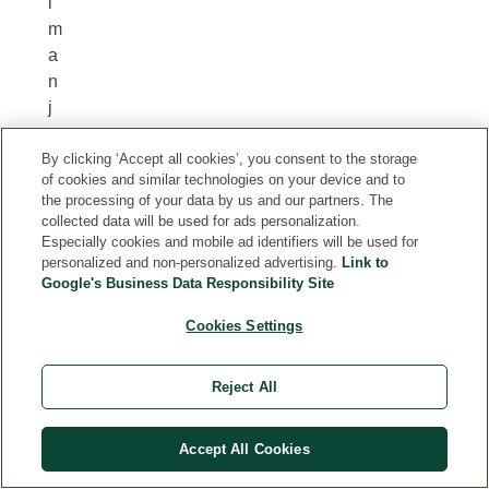
i
m
a
n
j
a
By clicking ‘Accept all cookies’, you consent to the storage
z
of cookies and similar technologies on your device and to
e
the processing of your data by us and our partners. The
m
collected data will be used for ads personalization.
l
Especially cookies and mobile ad identifiers will be used for
personalized and non-personalized advertising.
Link to
j
Google's Business Data Responsibility Site
i
š
Cookies Settings
t
a
Reject All
i
m
e
Accept All Cookies
r