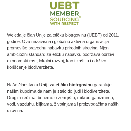
Weleda je član Unije za etičku biotrgovinu (UEBT) od 2011.
godine. Ova nezavisna i globalno aktivna organizacija
promoviše pravednu nabavku prirodnih sirovina. Njen
ambiciozni standard za etičku nabavku podržava održivi
ekonomski rast, lokalni razvoj, kao i zaštitu i održivo
korišćenje biodiverziteta.
Naše članstvo u
Uniji za etičku biotrgovinu
garantuje
našim kupcima da nam je stalo do ljudi i
biodiverziteta
.
Drugim rečima, brinemo o zemljištu, mikroorganizmima,
vodi, vazduhu, biljkama, životinjama i proizvođačima naših
sirovina.