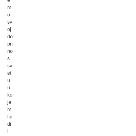
e
m
o
sv
oj
do
pri
no
s
sv
et
u
u
ko
je
m
lju
di
i