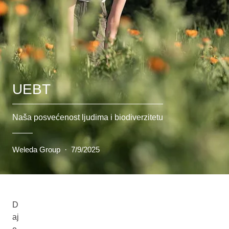
UEBT
Naša posvećenost ljudima i biodiverzitetu
Weleda Group
·
7/9/2025
D
aj