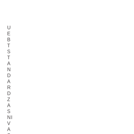
U
E
B
T
S
T
A
N
D
A
R
D
Z
A
S
NI
V
A