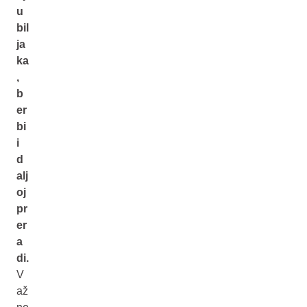
u
bil
ja
ka
,
b
er
bi
i
d
alj
oj
pr
er
a
di.
V
až