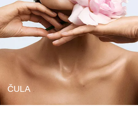
ČULA
Čula
Čula