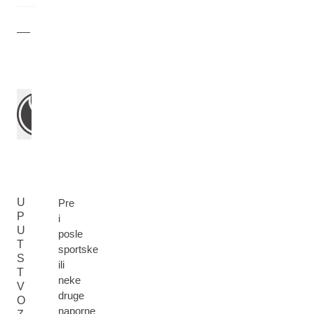
U
Pre
P
i
U
posle
T
sportske
S
ili
T
neke
V
druge
O
naporne