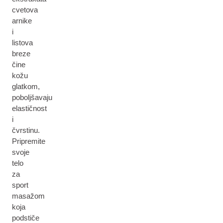
cvetova
arnike
i
listova
breze
čine
kožu
glatkom,
poboljšavaju
elastičnost
i
čvrstinu.
Pripremite
svoje
telo
za
sport
masažom
koja
podstiče