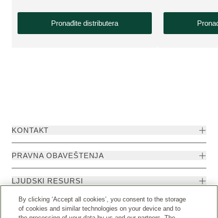
Pronađite distributera
Pronađ
KONTAKT
PRAVNA OBAVEŠTENJA
LJUDSKI RESURSI
By clicking ‘Accept all cookies’, you consent to the storage
of cookies and similar technologies on your device and to
the processing of your data by us and our partners. The