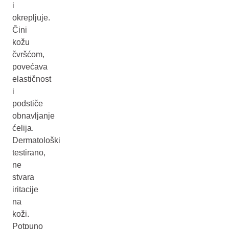
i
okrepljuje.
Čini
kožu
čvršćom,
povećava
elastičnost
i
podstiče
obnavljanje
ćelija.
Dermatološki
testirano,
ne
stvara
iritacije
na
koži.
Potpuno