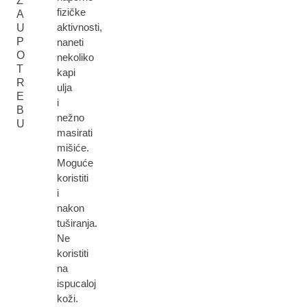
Z
fizičke
A
aktivnosti,
U
P
naneti
O
nekoliko
T
kapi
R
ulja
E
i
B
nežno
U
masirati
mišiće.
Moguće
koristiti
i
nakon
tuširanja.
Ne
koristiti
na
ispucaloj
koži.