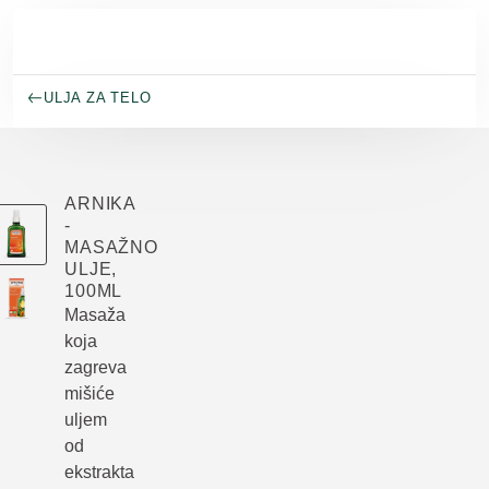
Skip to main content
ULJA ZA TELO
ARNIKA
-
MASAŽNO
ULJE,
100ML
Masaža
koja
zagreva
mišiće
uljem
od
ekstrakta