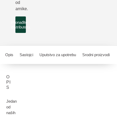
od
arnike.
Pronađite
distributera
Opis
Sastojci
Uputstvo za upotrebu
Srodni proizvodi
O
PI
S
Jedan
od
naših