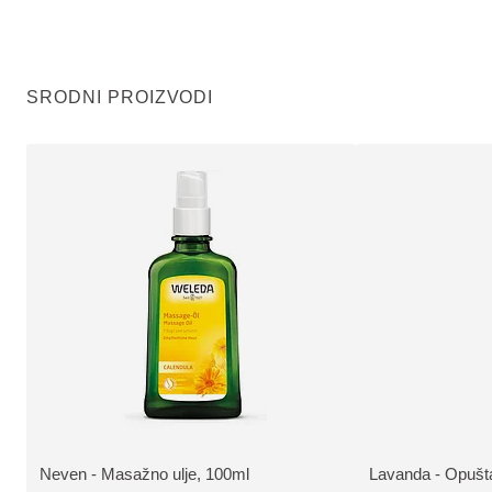
SRODNI PROIZVODI
Neven - Masažno ulje, 100ml
Lavanda - Opušta
VIŠE INFORMACIJA:
VIŠE INFORMAC