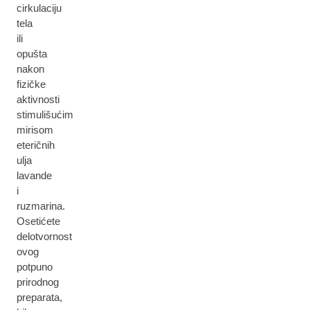
cirkulaciju
tela
ili
opušta
nakon
fizičke
aktivnosti
stimulišućim
mirisom
eteričnih
ulja
lavande
i
ruzmarina.
Osetićete
delotvornost
ovog
potpuno
prirodnog
preparata,