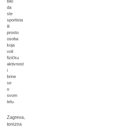
bilo
da
ste
sportista
ili
prosto
osoba
koja
voli
fizičku
aktivnost
i
brine
se
o
svom
telu.
Zagreva,
tonizira