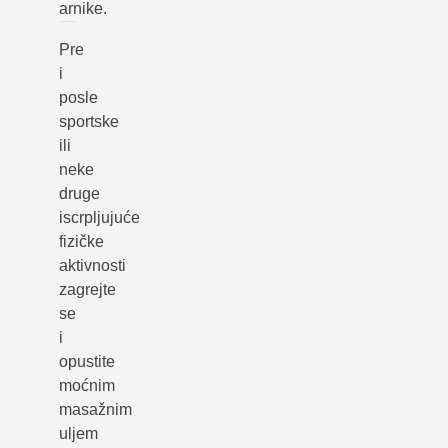
arnike.
Pre
i
posle
sportske
ili
neke
druge
iscrpljujuće
fizičke
aktivnosti
zagrejte
se
i
opustite
moćnim
masažnim
uljem