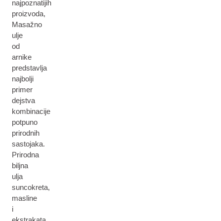
najpoznatijih
proizvoda,
Masažno
ulje
od
arnike
predstavlja
najbolji
primer
dejstva
kombinacije
potpuno
prirodnih
sastojaka.
Prirodna
biljna
ulja
suncokreta,
masline
i
ekstrakata