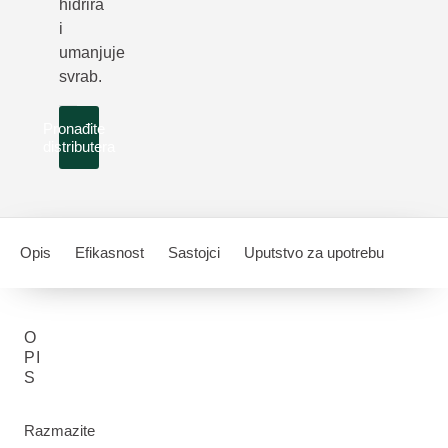
hidrira
i
umanjuje
svrab.
Pronađite
distributera
Opis
Efikasnost
Sastojci
Uputstvo za upotrebu
O
PI
S
Razmazite