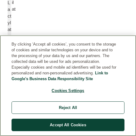
il
L
at
a
ct
yl
at
e
By clicking ‘Accept all cookies’, you consent to the storage
of cookies and similar technologies on your device and to
M
M
the processing of your data by us and our partners. The
al
al
collected data will be used for ads personalization.
to
to
Especially cookies and mobile ad identifiers will be used for
d
d
personalized and non-personalized advertising.
Link to
Google's Business Data Responsibility Site
e
e
k
xt
Cookies Settings
st
ri
ri
n
n
Reject All
Accept All Cookies