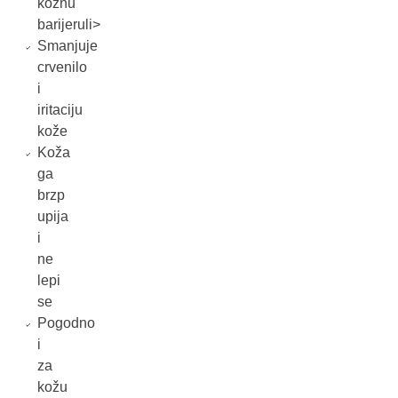
kožnu
barijeruli>
Smanjuje
crvenilo
i
iritaciju
kože
Koža
ga
brzp
upija
i
ne
lepi
se
Pogodno
i
za
kožu