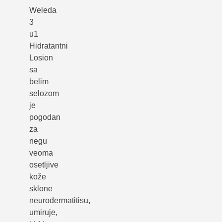
Weleda
3
u1
Hidratantni
Losion
sa
belim
selozom
je
pogodan
za
negu
veoma
osetljive
kože
sklone
neurodermatitisu,
umiruje,