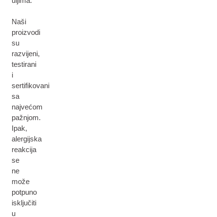
uljima.
Naši
proizvodi
su
razvijeni,
testirani
i
sertifikovani
sa
najvećom
pažnjom.
Ipak,
alergijska
reakcija
se
ne
može
potpuno
isključiti
u