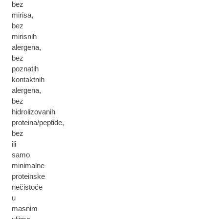
bez
mirisa,
bez
mirisnih
alergena,
bez
poznatih
kontaktnih
alergena,
bez
hidrolizovanih
proteina/peptide,
bez
ili
samo
minimalne
proteinske
nečistoće
u
masnim