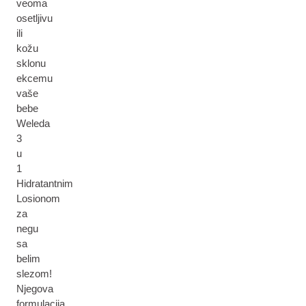
veoma
osetljivu
ili
kožu
sklonu
ekcemu
vaše
bebe
Weleda
3
u
1
Hidratantnim
Losionom
za
negu
sa
belim
slezom!
Njegova
formulacija,