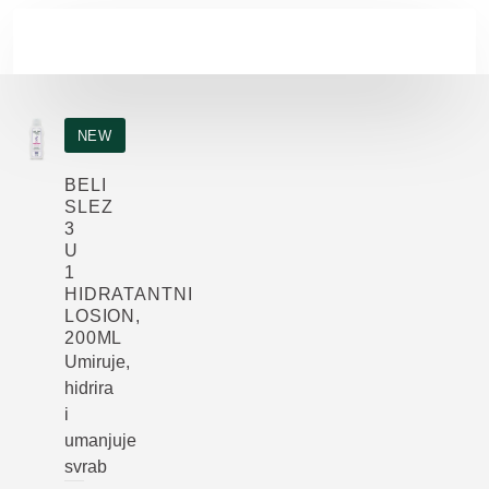
Skip to main content
NEW
BELI
SLEZ
3
U
1
HIDRATANTNI
LOSION,
200ML
Umiruje,
hidrira
i
umanjuje
svrab