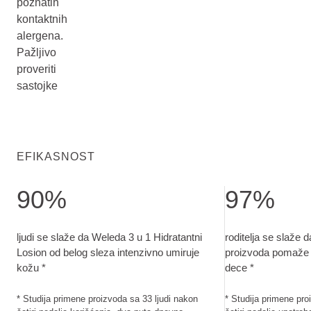
poznatih
kontaktnih
alergena.
Pažljivo
proveriti
sastojke
EFIKASNOST
90%
97%
ljudi se slaže da Weleda 3 u 1 Hidratantni Losion od belog s
roditelja se slaž
ljudi se slaže da Weleda 3 u 1 Hidratantni
roditelja se slaže 
Losion od belog sleza intenzivno umiruje
proizvoda pomaže u
kožu *
dece *
* Studija primene proizvoda sa 33 ljudi nakon
* Studija primene pr