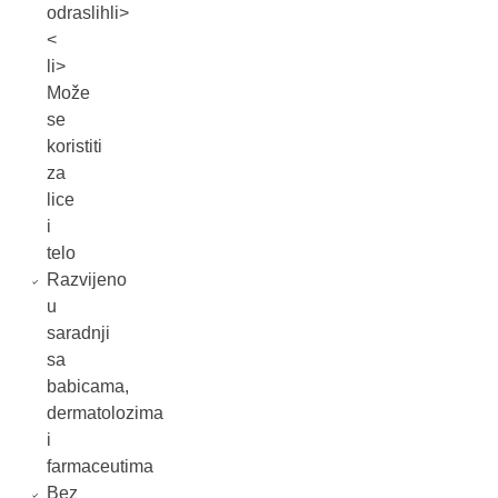
odraslihli>
<
li>
Može
se
koristiti
za
lice
i
telo
Razvijeno
u
saradnji
sa
babicama,
dermatolozima
i
farmaceutima
Bez