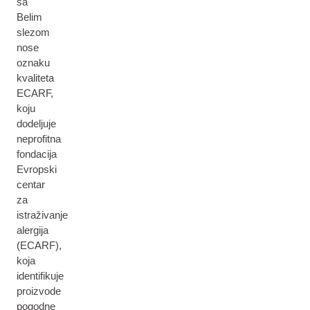
sa
Belim
slezom
nose
oznaku
kvaliteta
ECARF,
koju
dodeljuje
neprofitna
fondacija
Evropski
centar
za
istraživanje
alergija
(ECARF),
koja
identifikuje
proizvode
pogodne