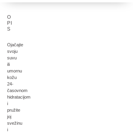
O
PI
S
Ojačajte
svoju
suvu
ili
umornu
kožu
24-
časovnom
hidratacijom
i
pružite
joj
svežinu
i