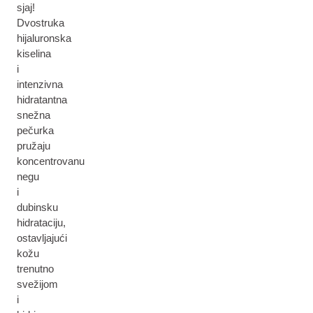
sjaj!
Dvostruka
hijaluronska
kiselina
i
intenzivna
hidratantna
snežna
pečurka
pružaju
koncentrovanu
negu
i
dubinsku
hidrataciju,
ostavljajući
kožu
trenutno
svežijom
i