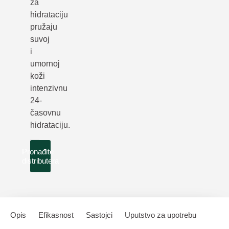
za
hidrataciju
pružaju
suvoj
i
umornoj
koži
intenzivnu
24-
časovnu
hidrataciju.
Pronađite
distributera
Opis
Efikasnost
Sastojci
Uputstvo za upotrebu