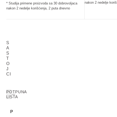
nakon 2 nedelje kori
* Studija primene proizvoda sa 30 dobrovoljaca
nakon 2 nedelje korišćenja, 2 puta dnevno
S
A
S
T
O
J
CI
POTPUNA
LISTA
P