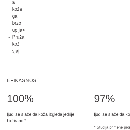
a
koža
ga
brzo
upija>
Pruža
koži
sjaj
EFIKASNOST
100%
97%
ljudi se slaže da koža izgleda jedrije i hidrirano. Studija 
ljudi se slaže da
ljudi se slaže da koža izgleda jedrije i
ljudi se slaže da ko
hidrirano *
* Studija primene pr