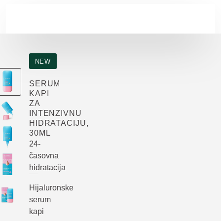
Skip to main content
NEW
SERUM
KAPI
ZA
INTENZIVNU
HIDRATACIJU,
30ML
24-
časovna
hidratacija
Hijaluronske
serum
kapi