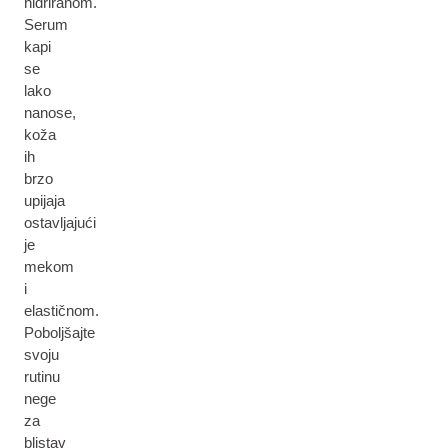
hidriranom.
Serum
kapi
se
lako
nanose,
koža
ih
brzo
upijaja
ostavljajući
je
mekom
i
elastičnom.
Poboljšajte
svoju
rutinu
nege
za
blistav