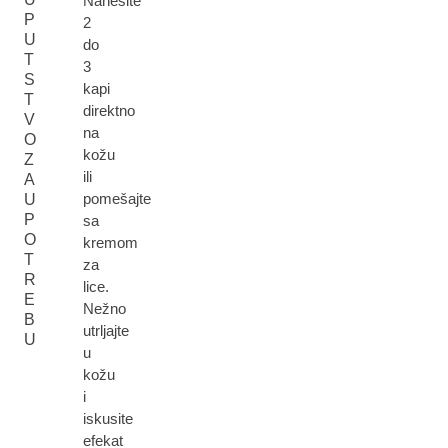
Nanesite
P
2
U
do
T
3
S
kapi
T
direktno
V
na
O
kožu
Z
ili
A
pomešajte
U
P
sa
O
kremom
T
za
R
lice.
E
Nežno
B
utrljajte
U
u
kožu
i
iskusite
efekat