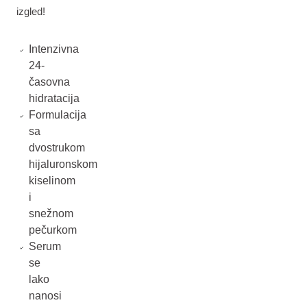
izgled!
Intenzivna
24-
časovna
hidratacija
Formulacija
sa
dvostrukom
hijaluronskom
kiselinom
i
snežnom
pečurkom
Serum
se
lako
nanosi