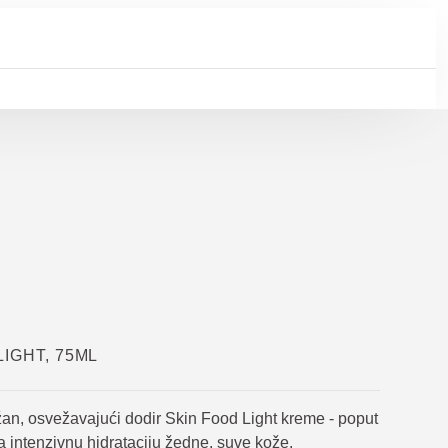
LIGHT, 75ML
an, osvežavajući dodir Skin Food Light kreme - poput
a intenzivnu hidrataciju žedne, suve kože.