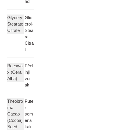
hol
Glyceryl
Glic
Stearate
erol-
Citrate
Stea
rat-
Citra
t
Beeswa
Pčel
x (Cera
inji
Alba)
vos
ak
Theobro
Pute
ma
r
Cacao
sem
(Cocoa)
ena
Seed
kak