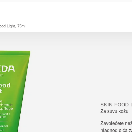
ood Light, 75ml
SKIN FOOD 
Za suvu kožu
Zavolećete než
hladnog pića z