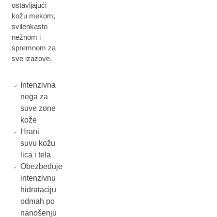
ostavljajući
kožu mekom,
svilenkasto
nežnom i
spremnom za
sve izazove.
Intenzivna
nega za
suve zone
kože
Hrani
suvu kožu
lica i tela
Obezbeđuje
intenzivnu
hidrataciju
odmah po
nanošenju