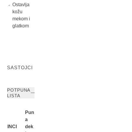
Ostavlja
kožu
mekom i
glatkom
SASTOJCI
POTPUNA
LISTA
Pun
a
INCI
dek