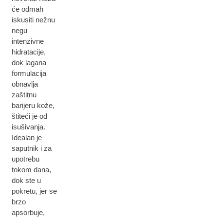
će odmah
iskusiti nežnu
negu
intenzivne
hidratacije,
dok lagana
formulacija
obnavlja
zaštitnu
barijeru kože,
štiteći je od
isušivanja.
Idealan je
saputnik i za
upotrebu
tokom dana,
dok ste u
pokretu, jer se
brzo
apsorbuje,