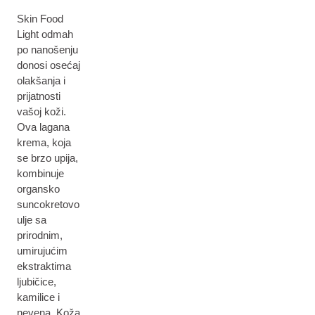
Skin Food
Light odmah
po nanošenju
donosi osećaj
olakšanja i
prijatnosti
vašoj koži.
Ova lagana
krema, koja
se brzo upija,
kombinuje
organsko
suncokretovo
ulje sa
prirodnim,
umirujućim
ekstraktima
ljubičice,
kamilice i
nevena. Koža