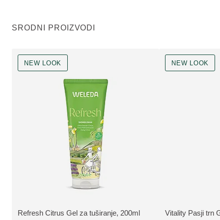
SRODNI PROIZVODI
NEW LOOK
NEW LOOK
NEW LOOK
NEW LOOK
Refresh Citrus Gel za tuširanje, 200ml
Vitality Pasji trn
VIŠE INFORMACIJA:
VIŠE INFORMAC