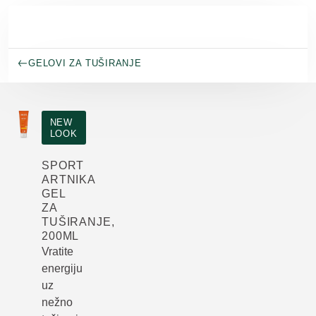
Skip to main content
GELOVI ZA TUŠIRANJE
NEW
LOOK
SPORT
ARTNIKA
GEL
ZA
TUŠIRANJE,
200ML
Vratite
energiju
uz
nežno