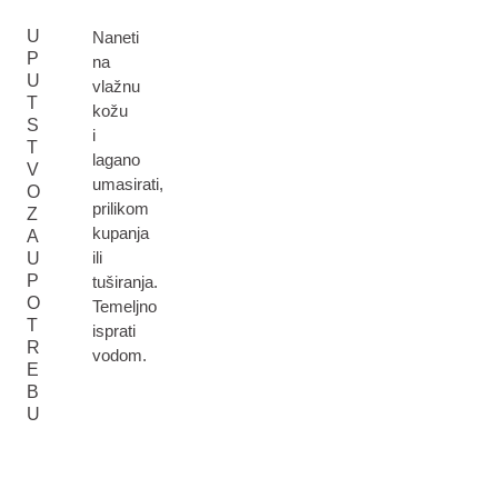
U
Naneti
P
na
U
vlažnu
T
kožu
S
i
T
lagano
V
umasirati,
O
prilikom
Z
kupanja
A
ili
U
P
tuširanja.
O
Temeljno
T
isprati
R
vodom.
E
B
U