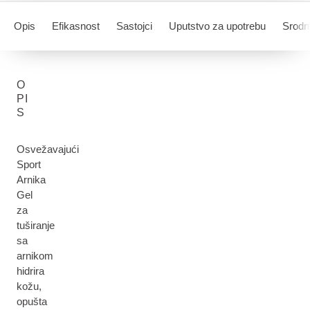
Opis
Efikasnost
Sastojci
Uputstvo za upotrebu
Srodni
O
PI
S
Osvežavajući
Sport
Arnika
Gel
za
tuširanje
sa
arnikom
hidrira
kožu,
opušta