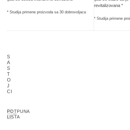
revitalizovana *
* Studija primene proizvoda sa 30 dobrovoljaca
* Studija primene pr
S
A
S
T
O
J
CI
POTPUNA
LISTA