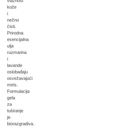
vlažnost
kože
i
nežno
čisti.
Prirodna
esencijalna
ulja
ruzmarina
i
lavande
oslobađaju
osvežavajući
miris.
Formulacija
gela
za
tuširanje
je
biorazgradiva.