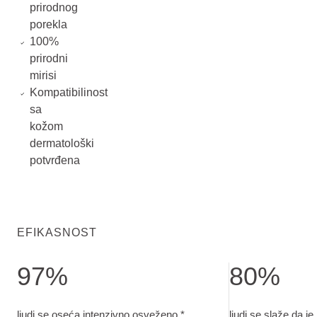
prirodnog
porekla
100%
prirodni
mirisi
Kompatibilinost
sa
kožom
dermatološki
potvrđena
EFIKASNOST
97%
80%
ljudi se oseća intenzivno osveženo. Studija primene proizv
ljudi se slaže da
ljudi se oseća intenzivno osveženo *
ljudi se slaže da j