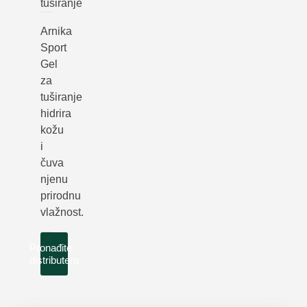
tuširanje
Arnika
Sport
Gel
za
tuširanje
hidrira
kožu
i
čuva
njenu
prirodnu
vlažnost.
Pronađite
distributera