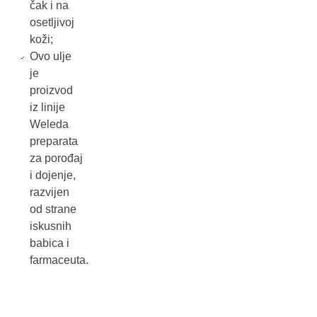
čak i na
osetljivoj
koži;
Ovo ulje
je
proizvod
iz linije
Weleda
preparata
za porođaj
i dojenje,
razvijen
od strane
iskusnih
babica i
farmaceuta.