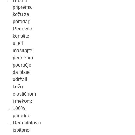
priprema
kožu za
porođaj;
Redovno
koristite
ulje i
masirajte
perineum
područje
da biste
održali
kožu
elastičnom
i mekom;
100%
prirodno;
Dermatološki
ispitano,