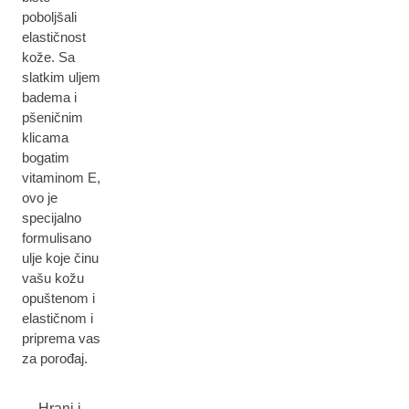
poboljšali
elastičnost
kože. Sa
slatkim uljem
badema i
pšeničnim
klicama
bogatim
vitaminom E,
ovo je
specijalno
formulisano
ulje koje činu
vašu kožu
opuštenom i
elastičnom i
priprema vas
za porođaj.
Hrani i