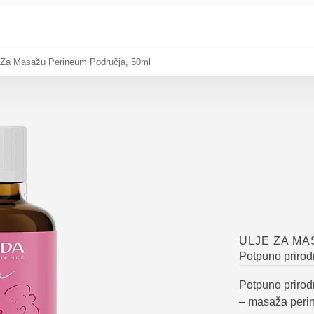
 Za Masažu Perineum Područja, 50ml
ULJE ZA MA
Potpuno prirod
Potpuno prirod
– masaža perine