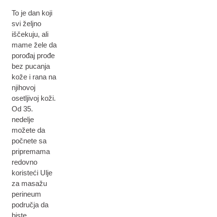
To je dan koji
svi željno
iščekuju, ali
mame žele da
porođaj prođe
bez pucanja
kože i rana na
njihovoj
osetljivoj koži.
Od 35.
nedelje
možete da
počnete sa
pripremama
redovno
koristeći Ulje
za masažu
perineum
područja da
biste