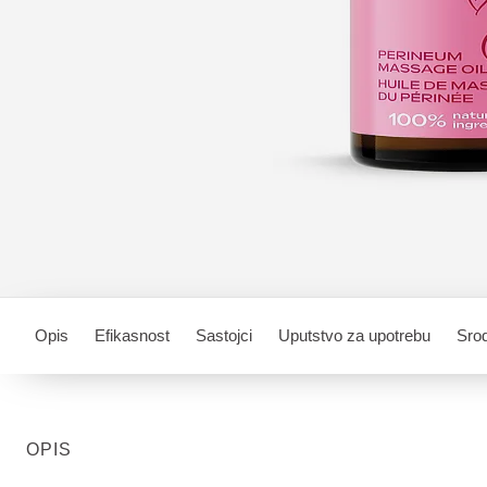
Opis
Efikasnost
Sastojci
Uputstvo za upotrebu
Srod
OPIS