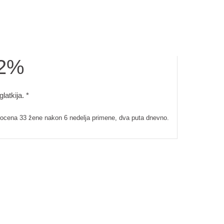
2%
e, dva puta dnevno.
 glatkija.. Samoprocena 33 žene nakon 6 nedelja primene, dva
latkija. *
ocena 33 žene nakon 6 nedelja primene, dva puta dnevno.