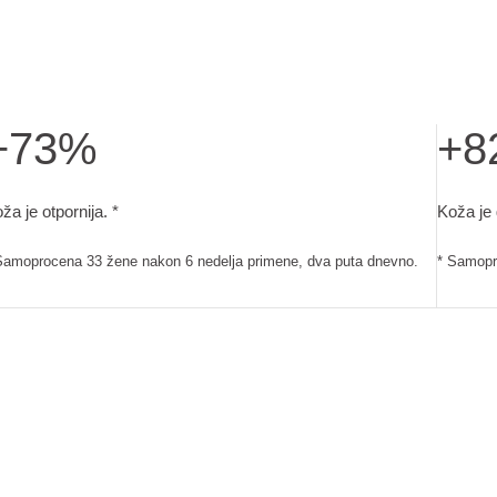
+73%
+8
 primene, dva puta dnevno.
ža je otpornija.. Samoprocena 33 žene nakon 6 nedelja primen
Koža je
ža je otpornija. *
Koža je g
Samoprocena 33 žene nakon 6 nedelja primene, dva puta dnevno.
* Samopr