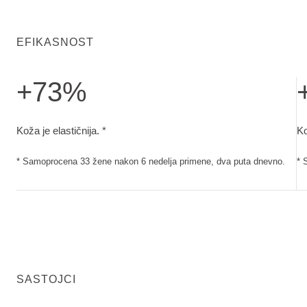
EFIKASNOST
+73%
Koža je elastičnija.. Samoprocena 33 žene nakon 6 nedelja
Ko
Koža je elastičnija. *
Ko
* Samoprocena 33 žene nakon 6 nedelja primene, dva puta dnevno.
* 
SASTOJCI