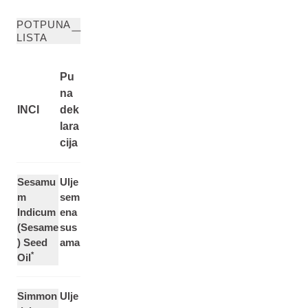
POTPUNA
LISTA
Pu
na
INCI
dek
lara
cija
Sesamu
Ulje
m
sem
Indicum
ena
(Sesame
sus
) Seed
ama
*
Oil
Simmon
Ulje