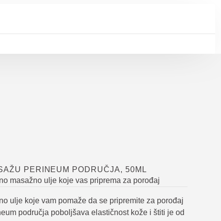
SAŽU PERINEUM PODRUČJA, 50ML
no masažno ulje koje vas priprema za porođaj
no ulje koje vam pomaže da se pripremite za porođaj
um područja poboljšava elastičnost kože i štiti je od