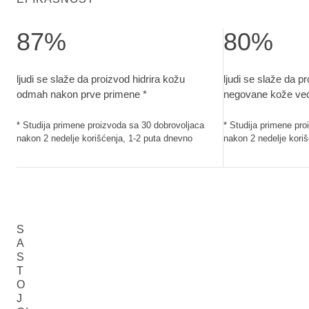
87%
80%
ljudi se slaže da proizvod hidrira kožu odmah nakon prve p
ljudi se slaže da
ljudi se slaže da proizvod hidrira kožu
ljudi se slaže da p
odmah nakon prve primene *
negovane kože već
* Studija primene proizvoda sa 30 dobrovoljaca
* Studija primene pr
nakon 2 nedelje korišćenja, 1-2 puta dnevno
nakon 2 nedelje kori
S
A
S
T
O
J