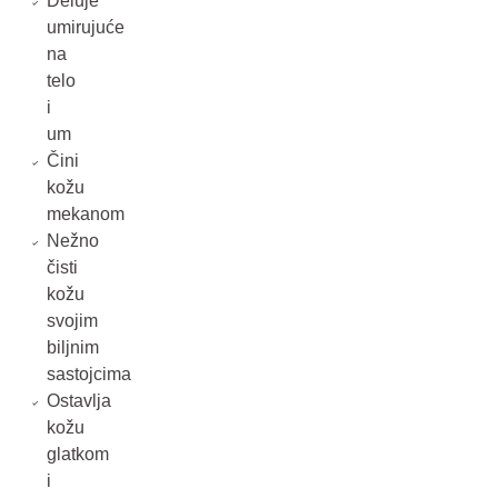
Deluje
umirujuće
na
telo
i
um
Čini
kožu
mekanom
Nežno
čisti
kožu
svojim
biljnim
sastojcima
Ostavlja
kožu
glatkom
i