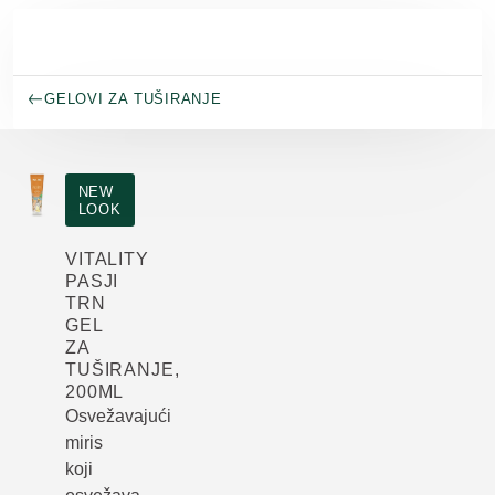
Skip to main content
GELOVI ZA TUŠIRANJE
NEW
LOOK
VITALITY
PASJI
TRN
GEL
ZA
TUŠIRANJE,
200ML
Osvežavajući
miris
koji