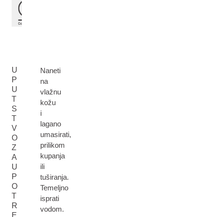
U
Naneti
P
na
U
vlažnu
T
kožu
S
i
T
lagano
V
umasirati,
O
prilikom
Z
kupanja
A
ili
U
P
tuširanja.
O
Temeljno
T
isprati
R
vodom.
E