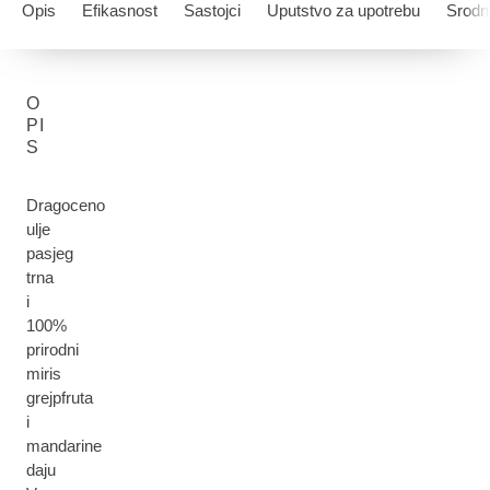
Opis
Efikasnost
Sastojci
Uputstvo za upotrebu
Srodni
O
PI
S
Dragoceno
ulje
pasjeg
trna
i
100%
prirodni
miris
grejpfruta
i
mandarine
daju