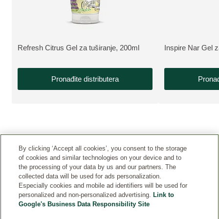
NEW LOOK
NEW LOOK
Refresh Citrus Gel za tuširanje, 200ml
Inspire Nar Gel z
VIŠE INFORMACIJA:
VIŠE INFORMAC
Pronađite distributera
Pronađ
By clicking ‘Accept all cookies’, you consent to the storage
of cookies and similar technologies on your device and to
the processing of your data by us and our partners. The
collected data will be used for ads personalization.
Especially cookies and mobile ad identifiers will be used for
KONTAKT
personalized and non-personalized advertising.
Link to
Google's Business Data Responsibility Site
PRAVNA OBAVEŠTENJA