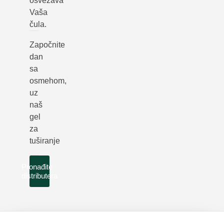
osvežava
Vaša
čula.
Započnite
dan
sa
osmehom,
uz
naš
gel
za
tuširanje
Pronađite
distributera