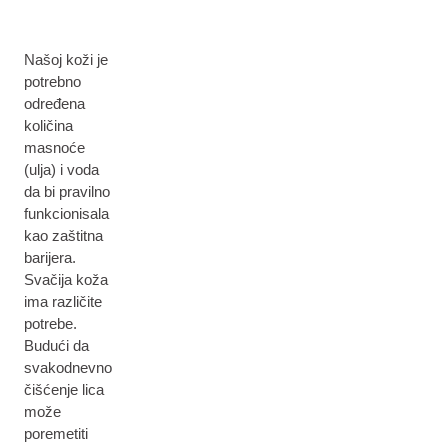
Našoj koži je
potrebno
određena
količina
masnoće
(ulja) i voda
da bi pravilno
funkcionisala
kao zaštitna
barijera.
Svačija koža
ima različite
potrebe.
Budući da
svakodnevno
čišćenje lica
može
poremetiti