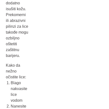
dodatno
isušiti kožu.
Prekomerni
ili abrazivni
pilinzi za lice
takođe mogu
ozbiljno
oštetiti
zaštitnu
barijeru.
Kako da
nežno
očistite lice:
Blago
nakvasite
lice
vodom
Nanesite