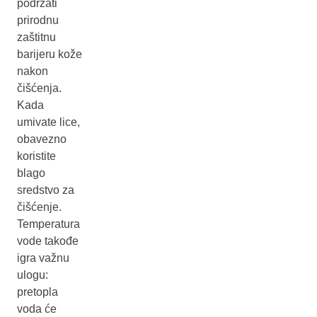
podržati
prirodnu
zaštitnu
barijeru kože
nakon
čišćenja.
Kada
umivate lice,
obavezno
koristite
blago
sredstvo za
čišćenje.
Temperatura
vode takođe
igra važnu
ulogu:
pretopla
voda će