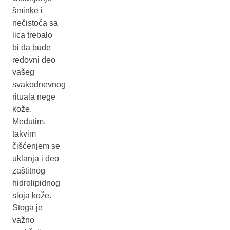
šminke i
nečistoća sa
lica trebalo
bi da bude
redovni deo
vašeg
svakodnevnog
rituala nege
kože.
Međutim,
takvim
čišćenjem se
uklanja i deo
zaštitnog
hidrolipidnog
sloja kože.
Stoga je
važno