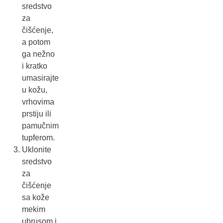
sredstvo
za
čišćenje,
a potom
ga nežno
i kratko
umasirajte
u kožu,
vrhovima
prstiju ili
pamučnim
tupferom.
Uklonite
sredstvo
za
čišćenje
sa kože
mekim
ubrusom i