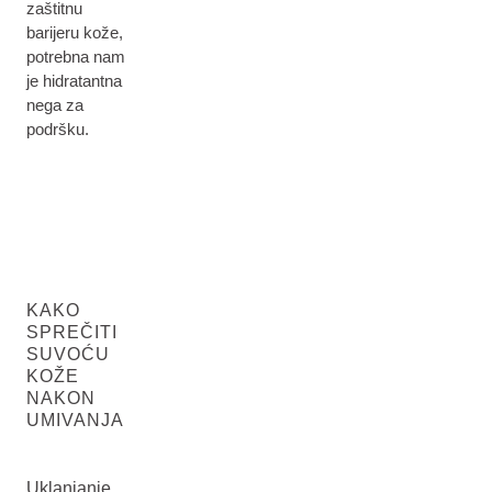
zaštitnu
barijeru kože,
potrebna nam
je hidratantna
nega za
podršku.
KAKO
SPREČITI
SUVOĆU
KOŽE
NAKON
UMIVANJA
Uklanjanje