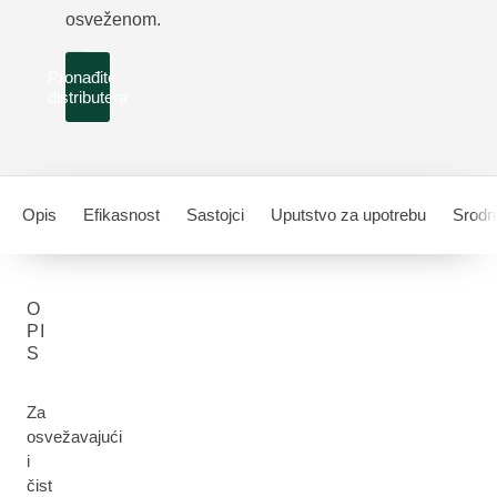
osveženom.
Pronađite
distributera
Opis
Efikasnost
Sastojci
Uputstvo za upotrebu
Srodni
O
PI
S
Za
osvežavajući
i
čist