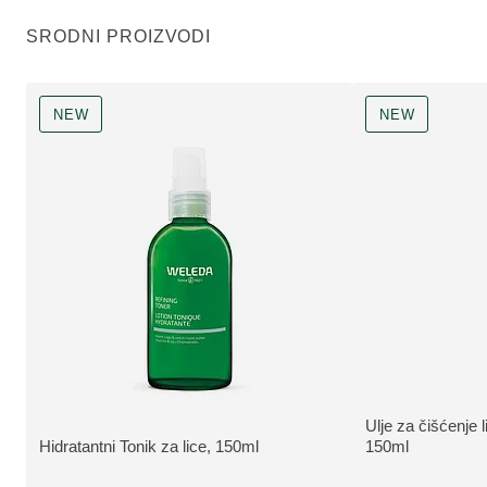
SRODNI PROIZVODI
NEW
NEW
NEW
Ulje za čišćenje l
NEW
VIŠE INFORMAC
Hidratantni Tonik za lice, 150ml
150ml
VIŠE INFORMACIJA: