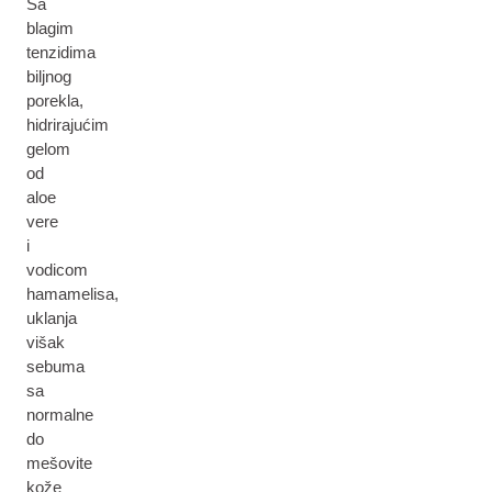
Sa
blagim
tenzidima
biljnog
porekla,
hidrirajućim
gelom
od
aloe
vere
i
vodicom
hamamelisa,
uklanja
višak
sebuma
sa
normalne
do
mešovite
kože