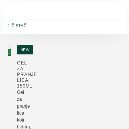
Skip to main content
ČISTAČI
NEW
GEL
ZA
PRANJE
LICA,
150ML
Gel
za
pranje
lica
koji
hidrira,