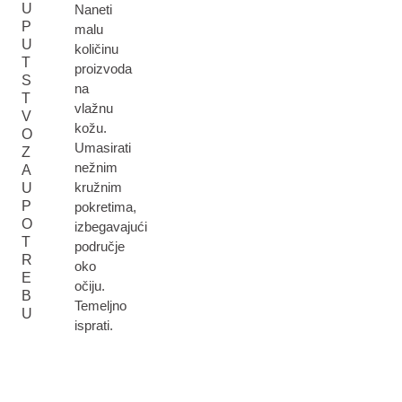
U
Naneti
P
malu
U
količinu
T
proizvoda
S
na
T
vlažnu
V
kožu.
O
Umasirati
Z
nežnim
A
kružnim
U
P
pokretima,
O
izbegavajući
T
područje
R
oko
E
očiju.
B
Temeljno
U
isprati.