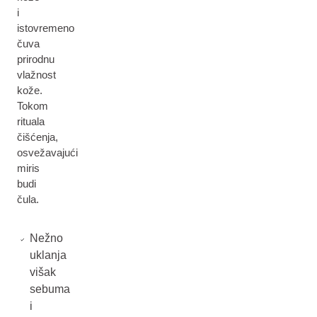
i
istovremeno
čuva
prirodnu
vlažnost
kože.
Tokom
rituala
čišćenja,
osvežavajući
miris
budi
čula.
Nežno
uklanja
višak
sebuma
i