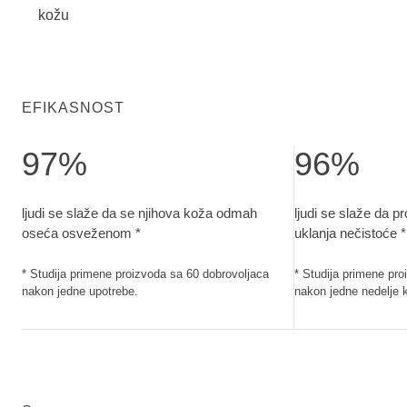
kožu
EFIKASNOST
97%
96%
ljudi se slaže da se njihova koža odmah oseća osveženom. 
ljudi se slaže da
ljudi se slaže da se njihova koža odmah
ljudi se slaže da p
oseća osveženom *
uklanja nečistoće *
* Studija primene proizvoda sa 60 dobrovoljaca
* Studija primene pr
nakon jedne upotrebe.
nakon jedne nedelje 