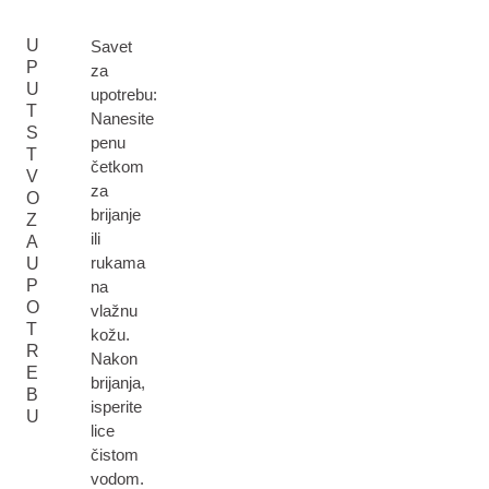
U
Savet
P
za
U
upotrebu:
T
Nanesite
S
penu
T
četkom
V
za
O
brijanje
Z
ili
A
rukama
U
P
na
O
vlažnu
T
kožu.
R
Nakon
E
brijanja,
B
isperite
U
lice
čistom
vodom.