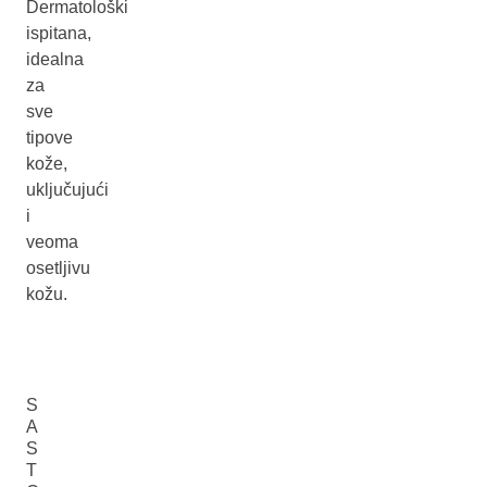
Dermatološki
ispitana,
idealna
za
sve
tipove
kože,
uključujući
i
veoma
osetljivu
kožu.
S
A
S
T