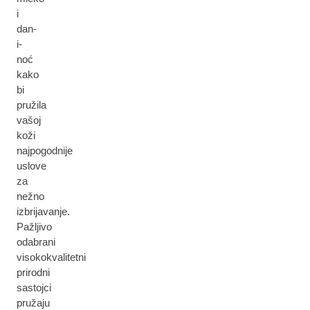
i
dan-
i-
noć
kako
bi
pružila
vašoj
koži
najpogodnije
uslove
za
nežno
izbrijavanje.
Pažljivo
odabrani
visokokvalitetni
prirodni
sastojci
pružaju