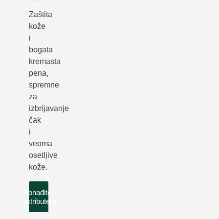
Zaštita
kože
i
bogata
kremasta
pena,
spremne
za
izbrijavanje
čak
i
veoma
osetljive
kože.
Pronađite
distributera