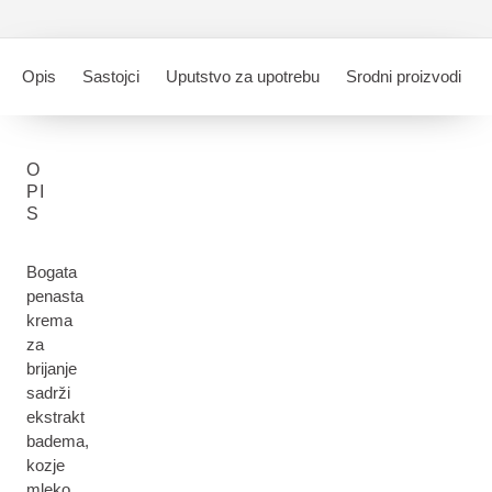
Opis
Sastojci
Uputstvo za upotrebu
Srodni proizvodi
O
PI
S
Bogata
penasta
krema
za
brijanje
sadrži
ekstrakt
badema,
kozje
mleko