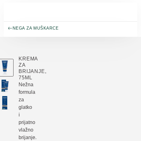
Skip to main content
NEGA ZA MUŠKARCE
KREMA
ZA
BRIJANJE,
75ML
Nežna
formula
za
glatko
i
prijatno
vlažno
brijanje.