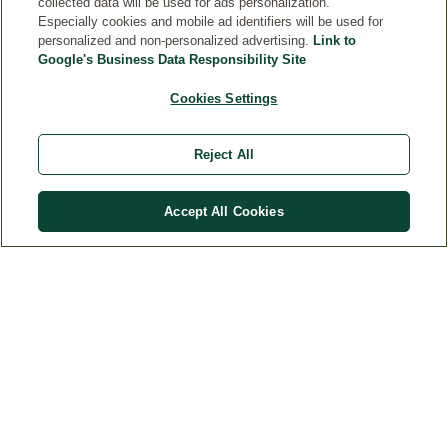
collected data will be used for ads personalization.
Especially cookies and mobile ad identifiers will be used for
personalized and non-personalized advertising.
Link to
KONTAKT
Google's Business Data Responsibility Site
PRAVNA OBAVEŠTENJA
Cookies Settings
LJUDSKI RESURSI
Reject All
Accept All Cookies
Država
© Weleda 2026