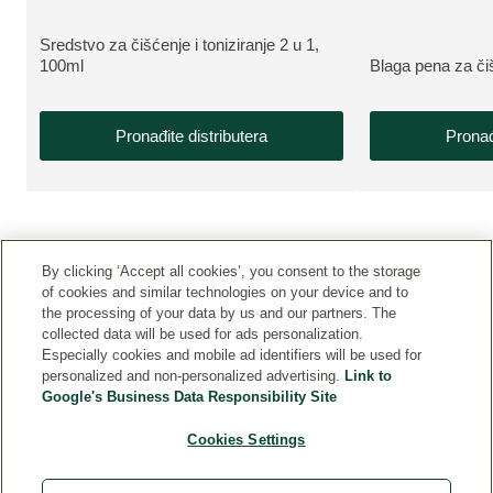
Sredstvo za čišćenje i toniziranje 2 u 1,
VIŠE INFORMACIJA:
100ml
Blaga pena za či
VIŠE INFORMAC
Pronađite distributera
Pronađ
By clicking ‘Accept all cookies’, you consent to the storage
of cookies and similar technologies on your device and to
the processing of your data by us and our partners. The
collected data will be used for ads personalization.
Especially cookies and mobile ad identifiers will be used for
personalized and non-personalized advertising.
Link to
KONTAKT
Google's Business Data Responsibility Site
PRAVNA OBAVEŠTENJA
Cookies Settings
LJUDSKI RESURSI