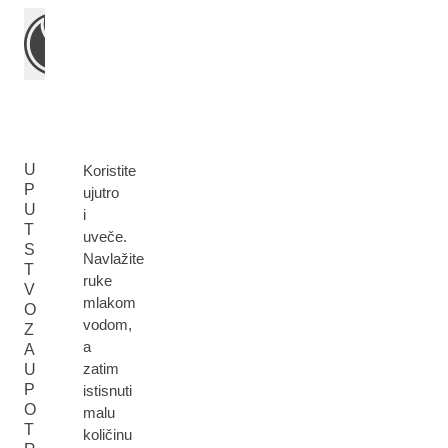
U
Koristite
P
ujutro
U
i
T
uveče.
S
Navlažite
T
ruke
V
mlakom
O
vodom,
Z
a
A
zatim
U
P
istisnuti
O
malu
T
količinu