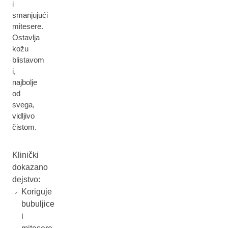
i
smanjujući
mitesere.
Ostavlja
kožu
blistavom
i,
najbolje
od
svega,
vidljivo
čistom.
Klinički
dokazano
dejstvo:
Koriguje
bubuljice
i