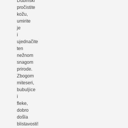
Dubinski
pročistite
kožu,
umirite
je
i
ujednačite
ten
nežnom
snagom
prirode.
Zbogom
miteseri,
bubuljice
i
fleke,
dobro
došla
blistavosti!