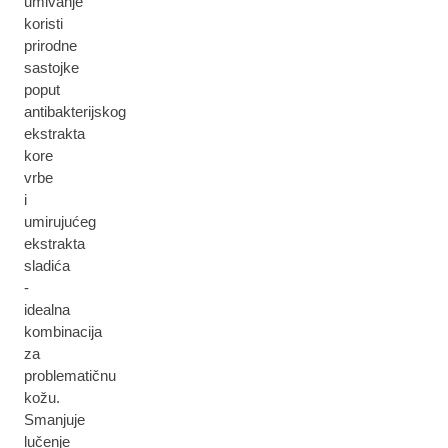
umivanje
koristi
prirodne
sastojke
poput
antibakterijskog
ekstrakta
kore
vrbe
i
umirujućeg
ekstrakta
sladića
-
idealna
kombinacija
za
problematičnu
kožu.
Smanjuje
lučenje