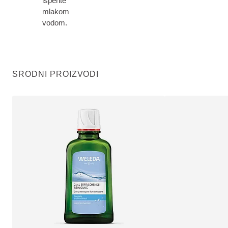
isperite
mlakom
vodom.
SRODNI PROIZVODI