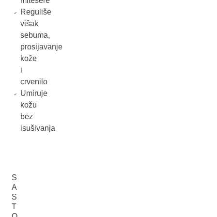
mitesere
Reguliše
višak
sebuma,
prosijavanje
kože
i
crvenilo
Umiruje
kožu
bez
isušivanja
S
A
S
T
O