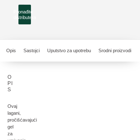
Pronađite
distributera
Opis
Sastojci
Uputstvo za upotrebu
Srodni proizvodi
O
PI
S
Ovaj
lagani,
pročišćavajući
gel
za