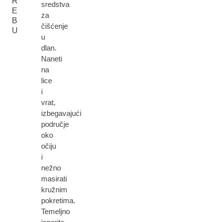
R
sredstva
E
za
B
čišćenje
U
u
dlan.
Naneti
na
lice
i
vrat,
izbegavajući
područje
oko
očiju
i
nežno
masirati
kružnim
pokretima.
Temeljno