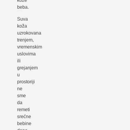
kože
beba.
Suva
koža
uzrokovana
trenjem,
vremenskim
uslovima
ili
grejanjem
u
prostoriji
ne
sme
da
remeti
srećne
bebine