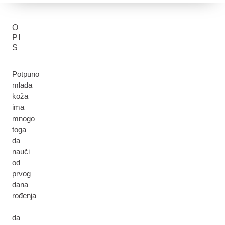
O
PI
S
Potpuno
mlada
koža
ima
mnogo
toga
da
nauči
od
prvog
dana
rođenja
–
da