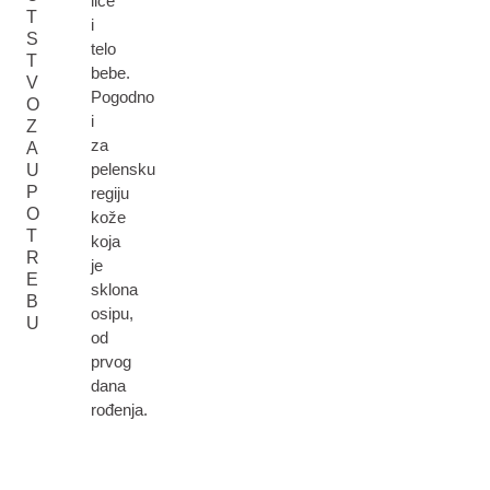
lice
T
i
S
telo
T
bebe.
V
Pogodno
O
i
Z
za
A
pelensku
U
P
regiju
O
kože
T
koja
R
je
E
sklona
B
osipu,
U
od
prvog
dana
rođenja.