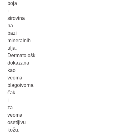
boja
i
sirovina
na
bazi
mineralnih
ulja.
Dermatološki
dokazana
kao
veoma
blagotvorna
čak
i
za
veoma
osetljivu
kožu.