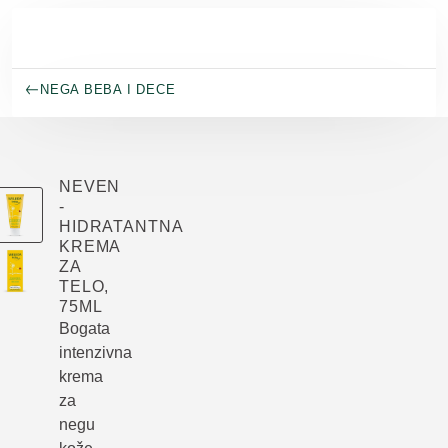
Skip to main content
NEGA BEBA I DECE
NEVEN
-
HIDRATANTNA
KREMA
ZA
TELO,
75ML
Bogata
intenzivna
krema
za
negu