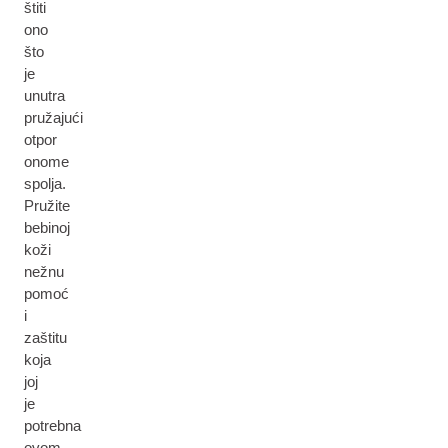
štiti
ono
što
je
unutra
pružajući
otpor
onome
spolja.
Pružite
bebinoj
koži
nežnu
pomoć
i
zaštitu
koja
joj
je
potrebna
ovom