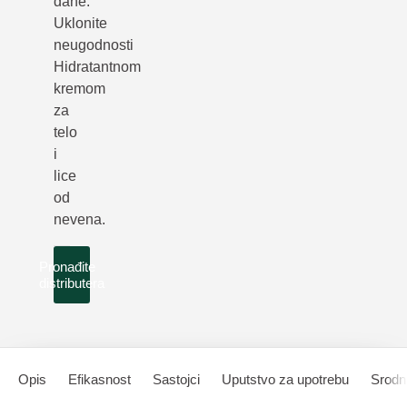
dane.
Uklonite
neugodnosti
Hidratantnom
kremom
za
telo
i
lice
od
nevena.
Pronađite
distributera
Opis
Efikasnost
Sastojci
Uputstvo za upotrebu
Srodni