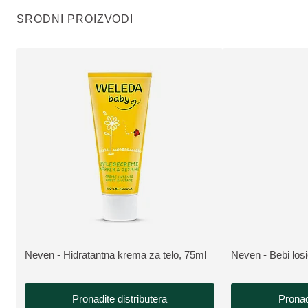
SRODNI PROIZVODI
Neven - Hidratantna krema za telo, 75ml
Neven - Bebi los
VIŠE INFORMACIJA:
VIŠE INFORMAC
Pronađite distributera
Pronađ