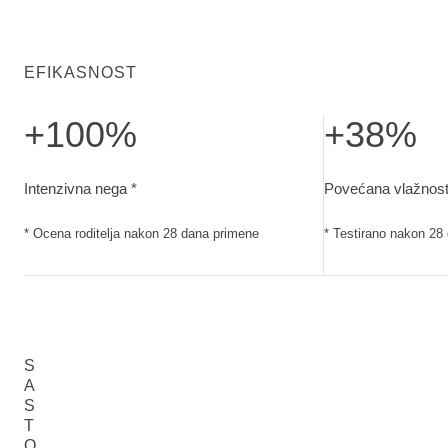
EFIKASNOST
+100%
+38%
Intenzivna nega. Ocena roditelja nakon 28 dana primene
Povećana vlažnos
Intenzivna nega *
Povećana vlažnost
* Ocena roditelja nakon 28 dana primene
* Testirano nakon 28
S
A
S
T
O