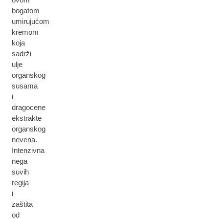
bogatom
umirujućom
kremom
koja
sadrži
ulje
organskog
susama
i
dragocene
ekstrakte
organskog
nevena.
Intenzivna
nega
suvih
regija
i
zaštita
od