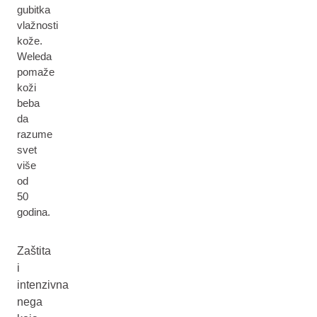
gubitka
vlažnosti
kože.
Weleda
pomaže
koži
beba
da
razume
svet
više
od
50
godina.
Zaštita
i
intenzivna
nega