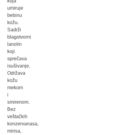
koja
umiruje
bebinu
kožu.
Sadrži
blagotvorni
lanolin
koji
sprečava
isušivanje.
Održava
kožu
mekom
i
smirenom.
Bez
veštačkih
konzervanasa,
mirisa,