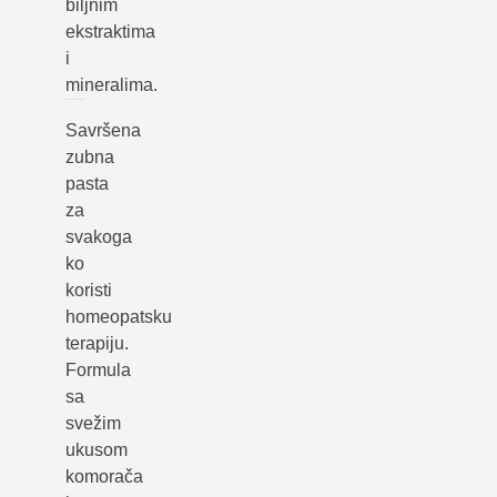
biljnim
ekstraktima
i
mineralima.
Savršena
zubna
pasta
za
svakoga
ko
koristi
homeopatsku
terapiju.
Formula
sa
svežim
ukusom
komorača