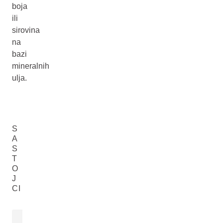
boja
ili
sirovina
na
bazi
mineralnih
ulja.
S
A
S
T
O
J
CI