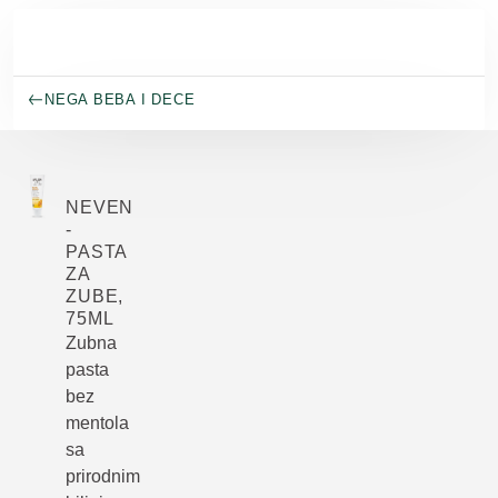
Skip to main content
NEGA BEBA I DECE
NEVEN
-
PASTA
ZA
ZUBE,
75ML
Zubna
pasta
bez
mentola
sa
prirodnim