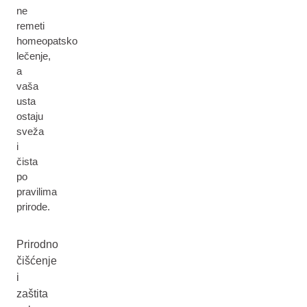
ne
remeti
homeopatsko
lečenje,
a
vaša
usta
ostaju
sveža
i
čista
po
pravilima
prirode.
Prirodno
čišćenje
i
zaštita