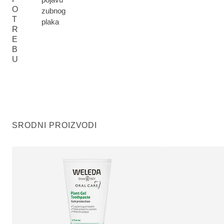
O
zubnog
T
plaka
R
E
B
U
SRODNI PROIZVODI