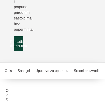
i
potpuno
prirodnim
sastojcima,
bez
peperminta.
Pronađite
distributera
Opis
Sastojci
Uputstvo za upotrebu
Srodni proizvodi
O
PI
S