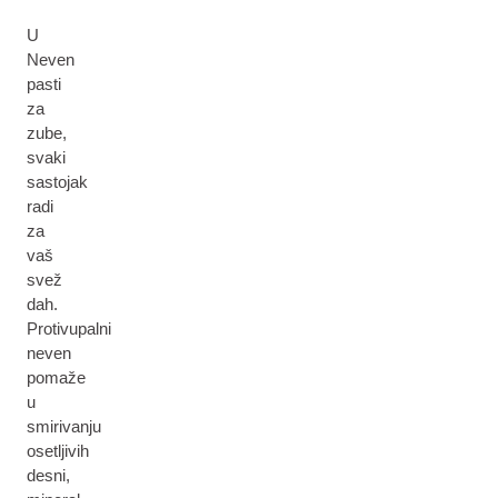
U
Neven
pasti
za
zube,
svaki
sastojak
radi
za
vaš
svež
dah.
Protivupalni
neven
pomaže
u
smirivanju
osetljivih
desni,