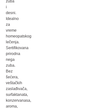
zuba
i
desni.
Idealno
za
vreme
homeopatskog
lečenja.
Sertifikovana
prirodna
nega
zuba.
Bez
šećera,
veštačkih
zaslađivača,
surfaktanata,
konzervanasa,
aroma,