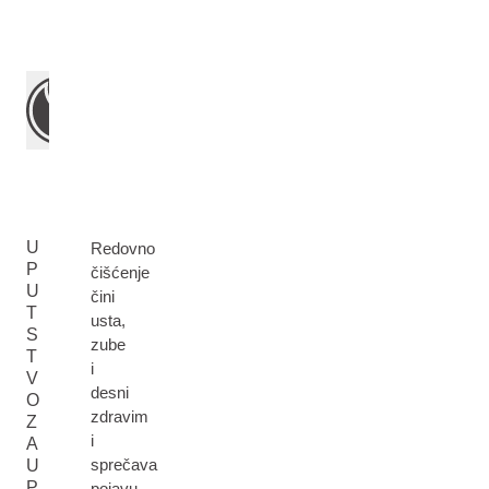
U
Redovno
P
čišćenje
U
čini
T
usta,
S
zube
T
i
V
desni
O
zdravim
Z
i
A
sprečava
U
P
pojavu