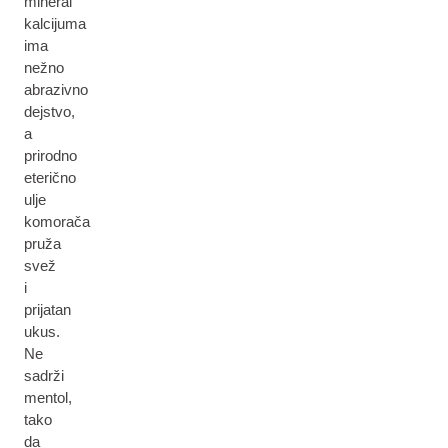
mineral
kalcijuma
ima
nežno
abrazivno
dejstvo,
a
prirodno
eterično
ulje
komorača
pruža
svež
i
prijatan
ukus.
Ne
sadrži
mentol,
tako
da