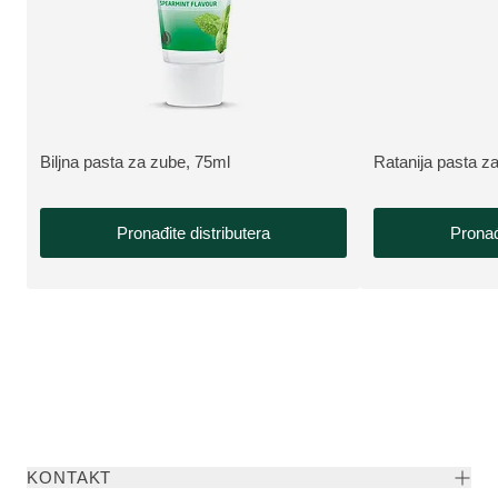
Biljna pasta za zube, 75ml
Ratanija pasta z
VIŠE INFORMACIJA:
VIŠE INFORMAC
Pronađite distributera
Pronađ
KONTAKT