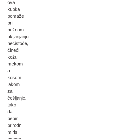
ova
kupka
pomaže
pri
nežnom
ukljanjanju
nečistoće,
čineći
kožu
mekom
a
kosom
lakom
za
češljanje,
tako
da
bebin
prirodni
miris
ostane