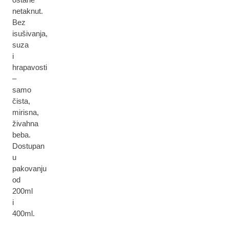
netaknut.
Bez
isušivanja,
suza
i
hrapavosti
–
samo
čista,
mirisna,
živahna
beba.
Dostupan
u
pakovanju
od
200ml
i
400ml.