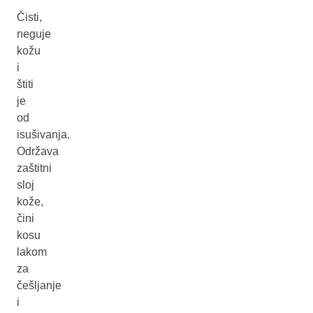
Čisti,
neguje
kožu
i
štiti
je
od
isušivanja.
Održava
zaštitni
sloj
kože,
čini
kosu
lakom
za
češljanje
i