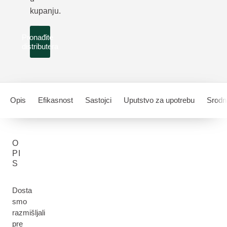
kupanju.
Pronađite
distributera
Opis
Efikasnost
Sastojci
Uputstvo za upotrebu
Srodni
O
PI
S
Dosta
smo
razmišljali
pre