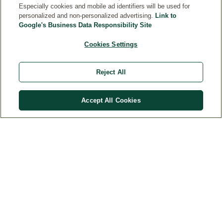
Especially cookies and mobile ad identifiers will be used for
personalized and non-personalized advertising.
Link to
KONTAKT
Google's Business Data Responsibility Site
PRAVNA OBAVEŠTENJA
Cookies Settings
LJUDSKI RESURSI
Reject All
Accept All Cookies
Država
© Weleda 2026
Weleda