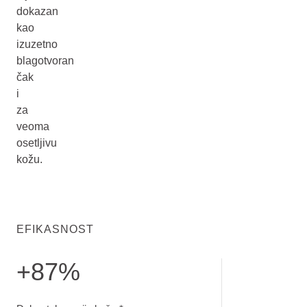
dokazan
kao
izuzetno
blagotvoran
čak
i
za
veoma
osetljivu
kožu.
EFIKASNOST
+87%
Dobra tolerancija kože. Ocena roditelja nakon 14 dana pri