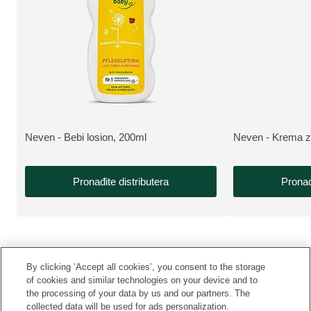
Neven - Bebi losion, 200ml
Neven - Krema za
VIŠE INFORMACIJA:
VIŠE INFORMAC
Pronađite distributera
Pronađ
By clicking ‘Accept all cookies’, you consent to the storage
of cookies and similar technologies on your device and to
the processing of your data by us and our partners. The
collected data will be used for ads personalization.