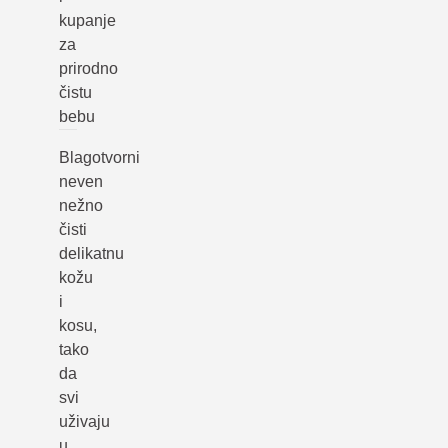
kupanje
za
prirodno
čistu
bebu
Blagotvorni
neven
nežno
čisti
delikatnu
kožu
i
kosu,
tako
da
svi
uživaju
u