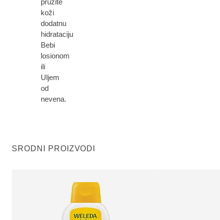
pružite
koži
dodatnu
hidrataciju
Bebi
losionom
ili
Uljem
od
nevena.
SRODNI PROIZVODI