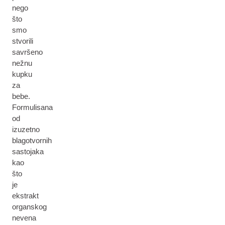
nego
što
smo
stvorili
savršeno
nežnu
kupku
za
bebe.
Formulisana
od
izuzetno
blagotvornih
sastojaka
kao
što
je
ekstrakt
organskog
nevena