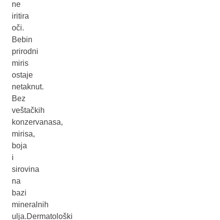
ne
iritira
oči.
Bebin
prirodni
miris
ostaje
netaknut.
Bez
veštačkih
konzervanasa,
mirisa,
boja
i
sirovina
na
bazi
mineralnih
ulja.Dermatološki