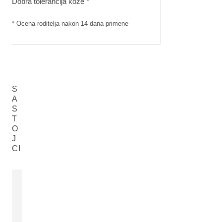
Dobra tolerancija kože *
* Ocena roditelja nakon 14 dana primene
S
A
S
T
O
J
CI
ULJE SLATKOG BADEMA
EKSTRAKT
Prunus Amygdalus Dulcis (Sweet
Calendula Offic
Almond) Oil
SAZNAJTE VIŠE
SAZNAJTE VI