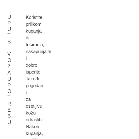
U
Koristite
P
prilikom
U
kupanja
T
ili
S
tuširanja,
T
nasapunjajte
V
i
O
dobro
Z
isperite.
A
Takođe
U
P
pogodan
O
i
T
za
R
osetljivu
E
kožu
B
odraslih.
U
Nakon
kupanja,