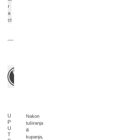
r
a
ct
U
Nakon
P
tuširanja
U
ili
T
kupanja,