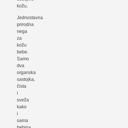
kožu.
Jednostavna
prirodna
nega
za
kožu
bebe.
Samo
dva
organska
sastojka,
čista
i
sveža
kako
i
sama
bebina