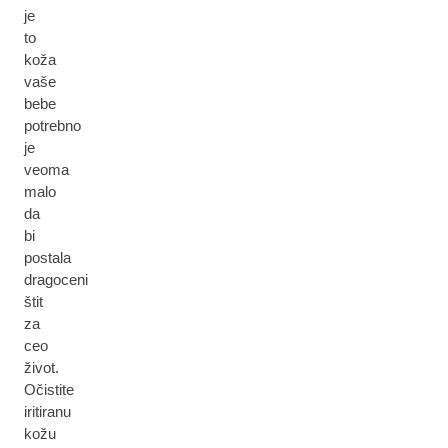
je
to
koža
vaše
bebe
potrebno
je
veoma
malo
da
bi
postala
dragoceni
štit
za
ceo
život.
Očistite
iritiranu
kožu