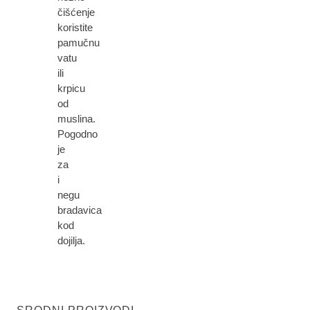
čišćenje
koristite
pamučnu
vatu
ili
krpicu
od
muslina.
Pogodno
je
za
i
negu
bradavica
kod
dojilja.