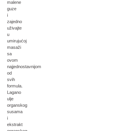
malene
guze
i
zajedno
uživajte
u
umirujućoj
masaži
sa
ovom
najjednostavnijom
od
svih
formula.
Lagano
ulje
organskog
susama
i
ekstrakt
organskog