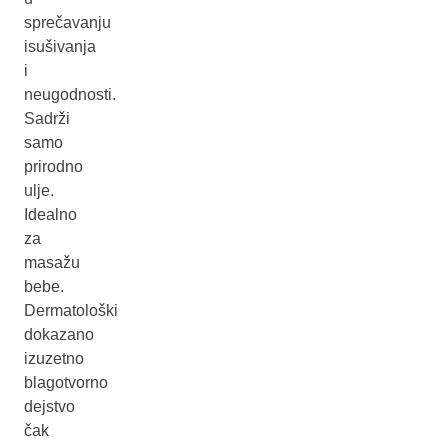
sprečavanju
isušivanja
i
neugodnosti.
Sadrži
samo
prirodno
ulje.
Idealno
za
masažu
bebe.
Dermatološki
dokazano
izuzetno
blagotvorno
dejstvo
čak