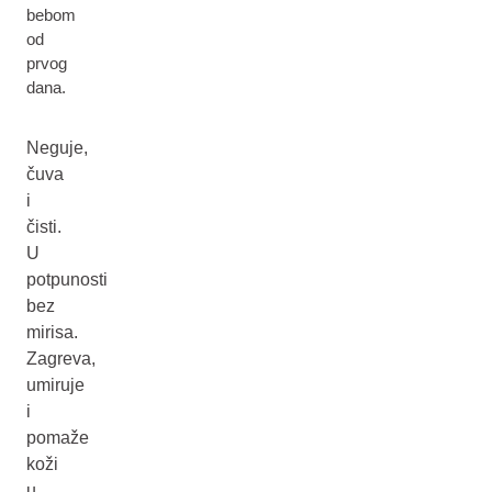
bebom
od
prvog
dana.
Neguje,
čuva
i
čisti.
U
potpunosti
bez
mirisa.
Zagreva,
umiruje
i
pomaže
koži
u