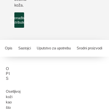
koža.
Pronađite
distributera
Opis
Sastojci
Uputstvo za upotrebu
Srodni proizvodi
O
PI
S
Osetljivoj
koži
kao
što