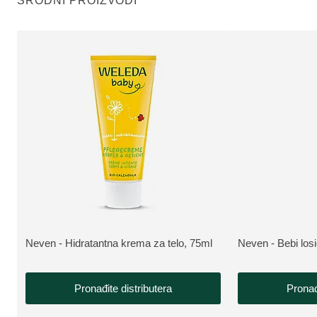
SRODNI PROIZVODI
Neven - Hidratantna krema za telo, 75ml
Neven - Bebi los
VIŠE INFORMACIJA:
VIŠE INFORMAC
Pronađite distributera
Pronađ