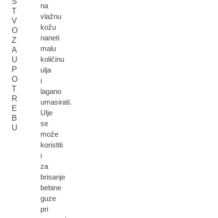
S
na
T
vlažnu
V
kožu
O
naneti
Z
malu
A
količinu
U
P
ulja
O
i
T
lagano
R
umasirati.
E
Ulje
B
se
U
može
koristiti
i
za
brisanje
bebine
guze
pri