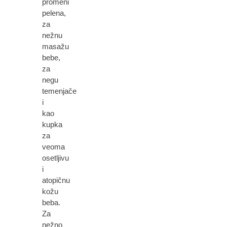
promeni
pelena,
za
nežnu
masažu
bebe,
za
negu
temenjače
i
kao
kupka
za
veoma
osetljivu
i
atopičnu
kožu
beba.
Za
nežno