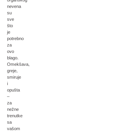
nevena
su
sve
što
je
potrebno
za
ovo
blago.
Omekšava,
greje,
smiruje
i
opušta
–
za
nežne
trenutke
sa
vašom