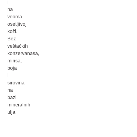
i
na
veoma
osetljivoj
koži.
Bez
veštačkih
konzervanasa,
mirisa,
boja
i
sirovina
na
bazi
mineralnih
ulja.