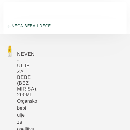
Skip to main content
NEGA BEBA I DECE
NEVEN
-
ULJE
ZA
BEBE
(BEZ
MIRISA),
200ML
Organsko
bebi
ulje
za
osetljivu