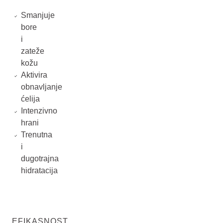
Smanjuje
bore
i
zateže
kožu
Aktivira
obnavljanje
ćelija
Intenzivno
hrani
Trenutna
i
dugotrajna
hidratacija
EFIKASNOST