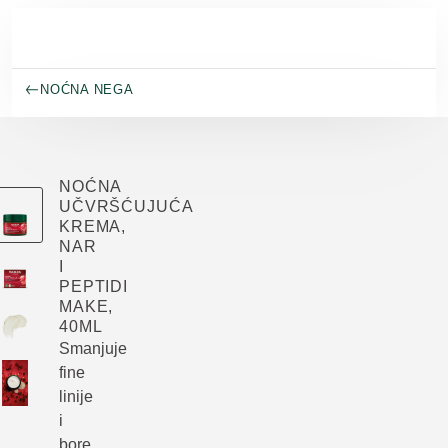
Skip to main content
NOĆNA NEGA
NOĆNA
UČVRŠĆUJUĆA
KREMA,
NAR
I
PEPTIDI
MAKE,
40ML
Smanjuje
fine
linije
i
bore