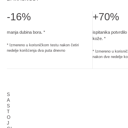
-16%
+70%
manja dubina bora.. Izmereno u korisničkom testu nakon četi
ispitanika potvrd
manja dubina bora. *
ispitanika potvrdilo
kože. *
* Izmereno u korisničkom testu nakon četiri
nedelje korišćenja dva puta dnevno
* Izmereno u korisnič
nakon dve nedelje ko
S
A
S
T
O
J