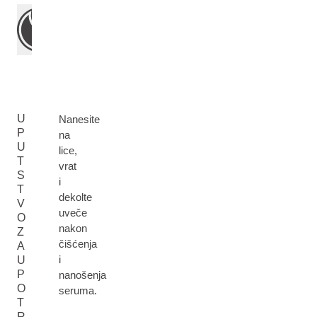
U
Nanesite
P
na
U
lice,
T
vrat
S
i
T
dekolte
V
uveče
O
nakon
Z
čišćenja
A
i
U
P
nanošenja
O
seruma.
T
R