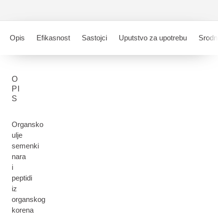
Opis
Efikasnost
Sastojci
Uputstvo za upotrebu
Srodni
O
PI
S
Organsko
ulje
semenki
nara
i
peptidi
iz
organskog
korena