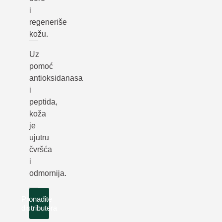
i
regeneriše
kožu.
Uz
pomoć
antioksidanasa
i
peptida,
koža
je
ujutru
čvršća
i
odmornija.
Pronađite
distributera